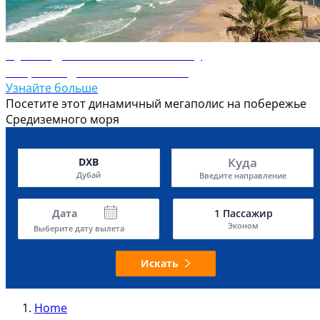
Путеводитель по Тель-Авиву
Откройте для себя Тель-Авив
Узнайте больше
Посетите этот динамичный мегаполис на побережье
Средиземного моря
Куда
DXB
Дубай
Введите направление
Дата
1
Пассажир
Эконом
Выберите дату вылета
Искать
Home