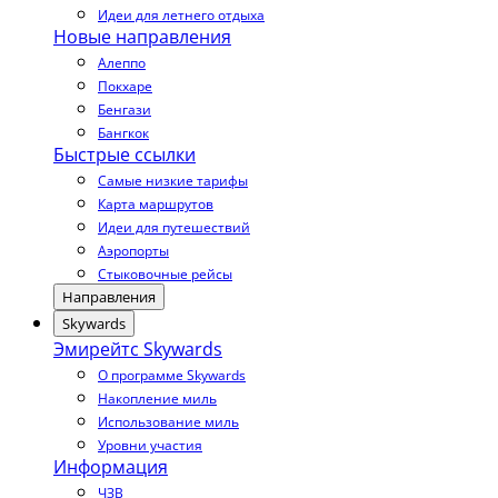
Идеи для летнего отдыха
Новые направления
Алеппо
Покхаре
Бенгази
Бангкок
Быстрые ссылки
Самые низкие тарифы
Карта маршрутов
Идеи для путешествий
Аэропорты
Стыковочные рейсы
Направления
Skywards
Эмирейтс Skywards
О программе Skywards
Накопление миль
Использование миль
Уровни участия
Информация
ЧЗВ