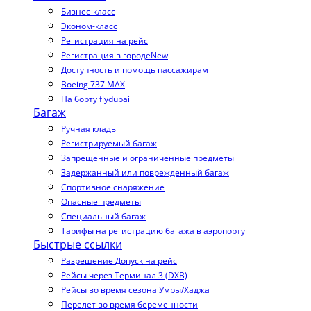
Бизнес-класс
Эконом-класс
Регистрация на рейс
Регистрация в городе
New
Доступность и помощь пассажирам
Boeing 737 MAX
На борту flydubai
Багаж
Ручная кладь
Регистрируемый багаж
Запрещенные и ограниченные предметы
Задержанный или поврежденный багаж
Спортивное снаряжение
Опасные предметы
Специальный багаж
Тарифы на регистрацию багажа в аэропорту
Быстрые ссылки
Разрешение Допуск на рейс
Рейсы через Терминал 3 (DXB)
Рейсы во время сезона Умры/Хаджа
Перелет во время беременности