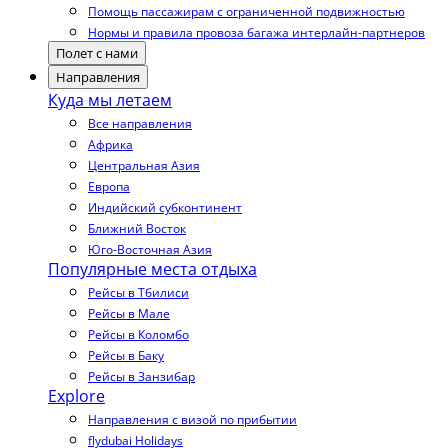
Помощь пассажирам с ограниченной подвижностью
Нормы и правила провоза багажа интерлайн-партнеров
Полет с нами
Направления
Куда мы летаем
Все направления
Африка
Центральная Азия
Европа
Индийский субконтинент
Ближний Восток
Юго-Восточная Азия
Популярные места отдыха
Рейсы в Тбилиси
Рейсы в Мале
Рейсы в Коломбо
Рейсы в Баку
Рейсы в Занзибар
Explore
Направления с визой по прибытии
flydubai Holidays