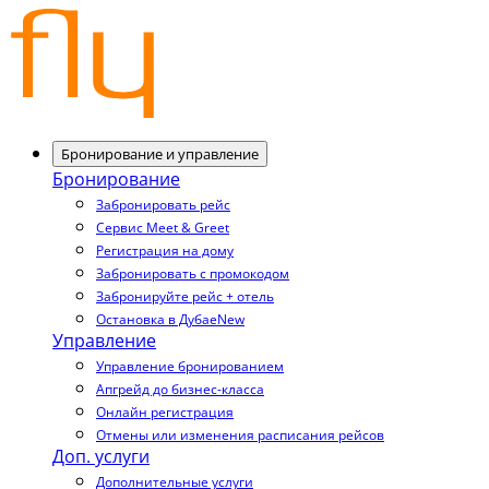
Бронирование и управление
Бронирование
Забронировать рейс
Сервис Meet & Greet
Регистрация на дому
Забронировать с промокодом
Забронируйте рейс + отель
Остановка в Дубае
New
Управление
Управление бронированием
Апгрейд до бизнес-класса
Онлайн регистрация
Отмены или изменения расписания рейсов
Доп. услуги
Дополнительные услуги