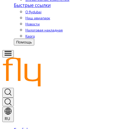
Быстрые ссылки
О flydubai
Наш авиапарк
Новости
Налоговая накладная
Карго
Помощь
RU