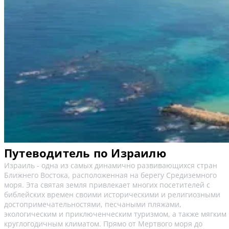
Путеводитель по Израилю
Израиль - одна из самых динамично развивающихся стран
Ближнего Востока, расположенная на берегу Средиземного
моря. Эта святая земля привлекает многих посетителей с
библейских времен своими историческими и религиозными
достопримечательностями, песчаными пляжами,
экологическим и приключенческим туризмом, а также мягким
круглогодичным климатом. Прямо от Мертвого моря до