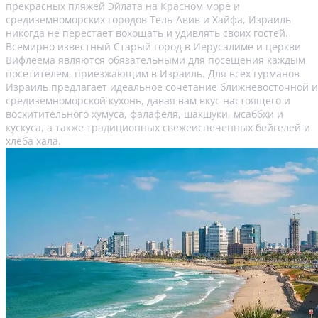
прекрасных пляжей Эйлата на Красном море и
средиземноморских городов Тель-Авив и Хайфа, Израиль
никогда не перестает вохощать и удивлять своих гостей.
Всемирно известный Старый город в Иерусалиме и церкви
Вифлеема являются обязательными для посещения каждым
посетителем, приезжающим в Израиль. Для всех гурманов
Израиль предлагает идеальное сочетание ближневосточной и
средиземноморской кухонь, давая вам вкус настоящего и
восхитительного хумуса, фалафеля, шакшуки, мсаббхи и
кускуса, а также традиционных свежеиспеченных бейгелей и
хлеба хала.