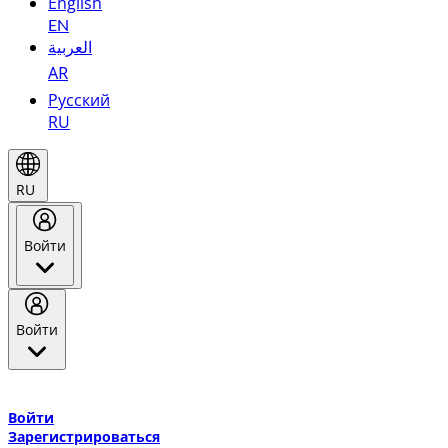
English
EN
العربية
AR
Русский
RU
RU
Войти
Войти
Добро пожаловать в Эмирейтс Skywards, программу лояльнос
авиакомпании Эмирейтс и теперь flydubai.
Войти
Зарегистрироваться