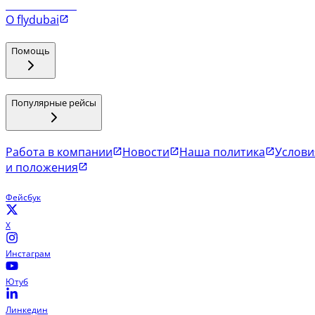
Рейсы в Коломбо
О flydubai
Помощь
Популярные рейсы
Работа в компании
Новости
Наша политика
Услови
и положения
Фейсбук
X
Инстаграм
Ютуб
Линкедин