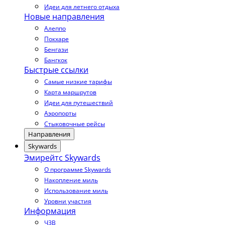
Идеи для летнего отдыха
Новые направления
Алеппо
Покхаре
Бенгази
Бангкок
Быстрые ссылки
Самые низкие тарифы
Карта маршрутов
Идеи для путешествий
Аэропорты
Стыковочные рейсы
Направления
Skywards
Эмирейтс Skywards
О программе Skywards
Накопление миль
Использование миль
Уровни участия
Информация
ЧЗВ