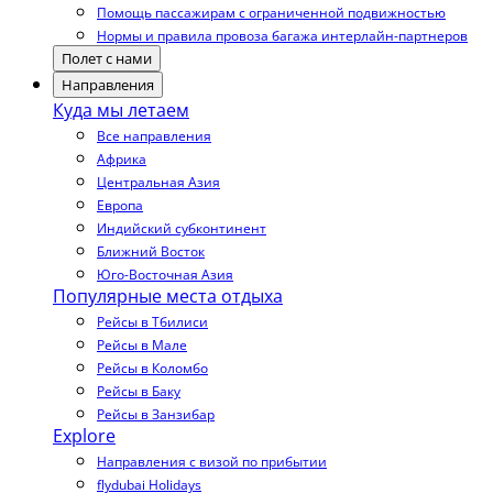
Помощь пассажирам с ограниченной подвижностью
Нормы и правила провоза багажа интерлайн-партнеров
Полет с нами
Направления
Куда мы летаем
Все направления
Африка
Центральная Азия
Европа
Индийский субконтинент
Ближний Восток
Юго-Восточная Азия
Популярные места отдыха
Рейсы в Тбилиси
Рейсы в Мале
Рейсы в Коломбо
Рейсы в Баку
Рейсы в Занзибар
Explore
Направления с визой по прибытии
flydubai Holidays