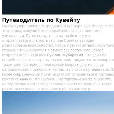
Путеводитель по Кувейту
Глубоко укоренившиеся традиции и культура Кувейта сделала
этот народ, живущий около Арабского залива, поистине
уникальным. Путешествуете ли вы по бизнесу или
отправляетесь в отпуск, в столице Кувейта вас ждет
разнообразие возможностей, чтобы познакомиться с культуро
страны. Чтобы окунуться в атмосферу восточного базара,
отправляйтесь на рынок
Сук аль Мубаракия
. Это один из
старейших рынков страны, на котором продается антиквариат
традиционная одежда, персидские ковры и другие вещи,
которые можно приобрести на память о своем путешествии. З
более современными покупками стоит отправиться в торговы
комплекс
Авеню
. Это крупнейший торговый центр в Кувейте,
на территории которого расположено 200 магазинов, а также
различные крытые и открытые кафе и кинотеатр.