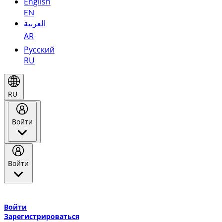
English
EN
العربية
AR
Русский
RU
RU
Войти
Войти
Добро пожаловать в Эмирейтс Skywards, программу лояльнос
авиакомпании Эмирейтс и теперь flydubai.
Войти
Зарегистрироваться