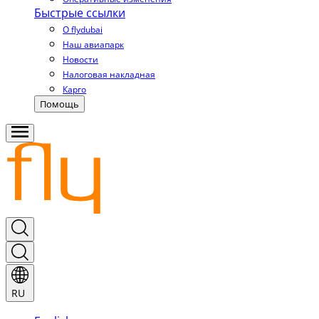
Быстрые ссылки
О flydubai
Наш авиапарк
Новости
Налоговая накладная
Карго
Помощь
RU