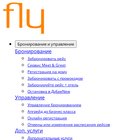
Бронирование и управление
Бронирование
Забронировать рейс
Сервис Meet & Greet
Регистрация на дому
Забронировать с промокодом
Забронируйте рейс + отель
Остановка в Дубае
New
Управление
Управление бронированием
Апгрейд до бизнес-класса
Онлайн регистрация
Отмены или изменения расписания рейсов
Доп. услуги
Дополнительные услуги