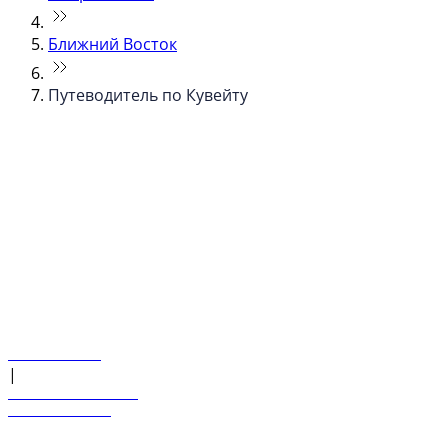
Ближний Восток
Путеводитель по Кувейту
© flydubai 2026. Все права защищены.
Наша политика
|
Условия и положения
+971 600 54 44 45