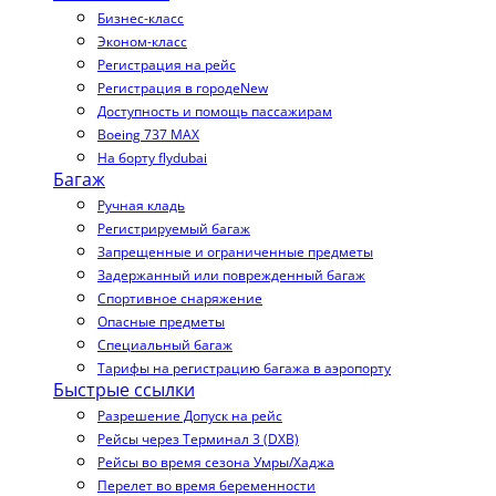
Бизнес-класс
Эконом-класс
Регистрация на рейс
Регистрация в городе
New
Доступность и помощь пассажирам
Boeing 737 MAX
На борту flydubai
Багаж
Ручная кладь
Регистрируемый багаж
Запрещенные и ограниченные предметы
Задержанный или поврежденный багаж
Спортивное снаряжение
Опасные предметы
Специальный багаж
Тарифы на регистрацию багажа в аэропорту
Быстрые ссылки
Разрешение Допуск на рейс
Рейсы через Терминал 3 (DXB)
Рейсы во время сезона Умры/Хаджа
Перелет во время беременности