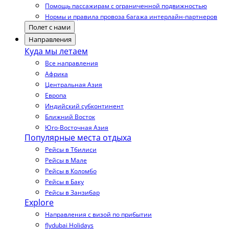
Помощь пассажирам с ограниченной подвижностью
Нормы и правила провоза багажа интерлайн-партнеров
Полет с нами
Направления
Куда мы летаем
Все направления
Африка
Центральная Азия
Европа
Индийский субконтинент
Ближний Восток
Юго-Восточная Азия
Популярные места отдыха
Рейсы в Тбилиси
Рейсы в Мале
Рейсы в Коломбо
Рейсы в Баку
Рейсы в Занзибар
Explore
Направления с визой по прибытии
flydubai Holidays