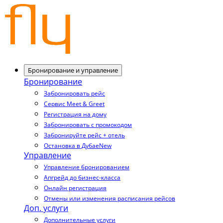
Бронирование и управление
Бронирование
Забронировать рейс
Сервис Meet & Greet
Регистрация на дому
Забронировать с промокодом
Забронируйте рейс + отель
Остановка в Дубае
New
Управление
Управление бронированием
Апгрейд до бизнес-класса
Онлайн регистрация
Отмены или изменения расписания рейсов
Доп. услуги
Дополнительные услуги