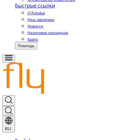
Быстрые ссылки
О flydubai
Наш авиапарк
Новости
Налоговая накладная
Карго
Помощь
RU