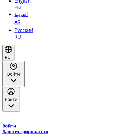
English
EN
العربية
AR
Русский
RU
RU
Войти
Войти
Добро пожаловать в Эмирейтс Skywards, программу лояльнос
авиакомпании Эмирейтс и теперь flydubai.
Войти
Зарегистрироваться