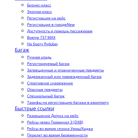
Бизнес-класс
Эконом-класс
Регистрация на рейс
Регистрация в городе
New
Доступность и помощь пассажирам
Boeing 737 MAX
На борту flydubai
Багаж
Ручная кладь
Регистрируемый багаж
Запрещенные и ограниченные предметы
Задержанный или поврежденный багаж
Спортивное снаряжение
Опасные предметы
Специальный багаж
Тарифы на регистрацию багажа в аэропорту
Быстрые ссылки
Разрешение Допуск на рейс
Рейсы через Терминал 3 (DXB)
Рейсы во время сезона Умры/Хаджа
Перелет во время беременности