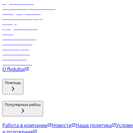
Отдел снабжения
Реклама на бортовой системе
Логин для турагентов
Самые низкие тарифы
Holidays
Аренда автомобиля
Отели
Работа в компании
Рейсы в Тбилиси
Рейсы в Эр-Рияд
Рейсы в Маскат
Рейсы в Мале
Рейсы в Коломбо
О flydubai
Помощь
Популярные рейсы
Работа в компании
Новости
Наша политика
Услови
и положения