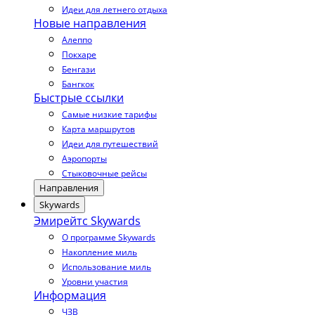
Идеи для летнего отдыха
Новые направления
Алеппо
Покхаре
Бенгази
Бангкок
Быстрые ссылки
Самые низкие тарифы
Карта маршрутов
Идеи для путешествий
Аэропорты
Стыковочные рейсы
Направления
Skywards
Эмирейтс Skywards
О программе Skywards
Накопление миль
Использование миль
Уровни участия
Информация
ЧЗВ