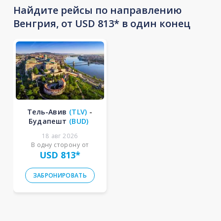
Найдите рейсы по направлению
Венгрия, от USD 813* в один конец
Тель-Авив
(
TLV
)
-
Будапешт
(
BUD
)
18 авг 2026
В одну сторону от
USD 813
*
ЗАБРОНИРОВАТЬ