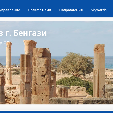
 управление
Полет с нами
Направления
Skywards
 г. Бенгази
у от