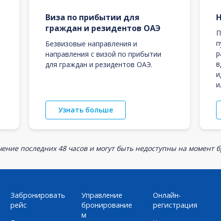
Виза по прибытии для
граждан и резидентов ОАЭ
П
п
Безвизовые направления и
р
направления с визой по прибытии
в
для граждан и резидентов ОАЭ.
и
и
Узнать больше
ение последних 48 часов и могут быть недоступны на момент 
Забронировать
Управление
Онлайн-
рейс
бронирование
регистрация
м