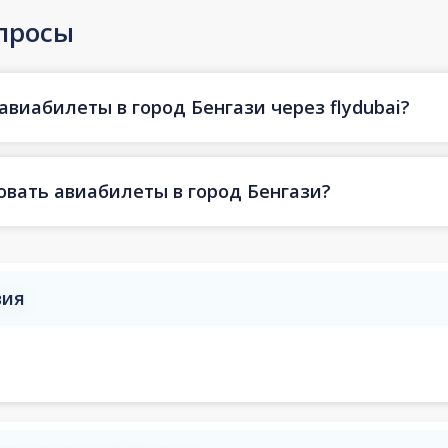
просы
авиабилеты в город Бенгази через flydubai?
овать авиабилеты в город Бенгази?
вия