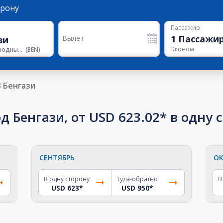
орону
Пассажир
1
Пассажи
Вылет
Эконом
Международный аэропорт Бенина
(
BEN
)
В Бенгази
д Бенгази, от USD 623.02* в одну 
СЕНТЯБРЬ
ОК
В одну сторону
Туда-обратно
В
USD 623
*
USD 950
*