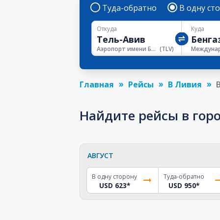
Туда-обратно
В одну ст
Откуда
Куда
Аэропорт имени Бен-Гуриона
(
TLV
)
Главная
Рейсы
В Ливия
Найдите рейсы в горо
АВГУСТ
В одну сторону
Туда-обратно
USD 623
*
USD 950
*