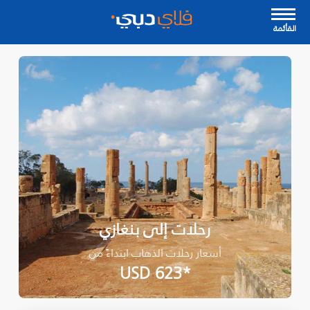
القأئمة
رحلات إلى بنغازي
أسعار رحلات الذهاب ابتداءً من
*USD 623