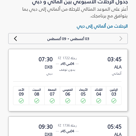
جدول الرحلات الأسبوعي بين ألماتي و دبي
أعثر على الموعد المثالي للرحلة من ألماتي إلى دبي بما
يتوافق مع برنامجك.
الرحلات من ألماتي إلى دبي
-
03 أغسطس
09 أغسطس
03:45
رحلة FZ 1722
07:30
04س 45د
DXB
ALA
بدون توقف
ألماتي
دبي
الإثنين
الثلاثاء
الأربعاء
الخميس
الجمعة
السبت
الأحد
09
08
07
06
05
04
03
05:45
رحلة FZ 1736
09:30
04س 45د
DXB
ALA