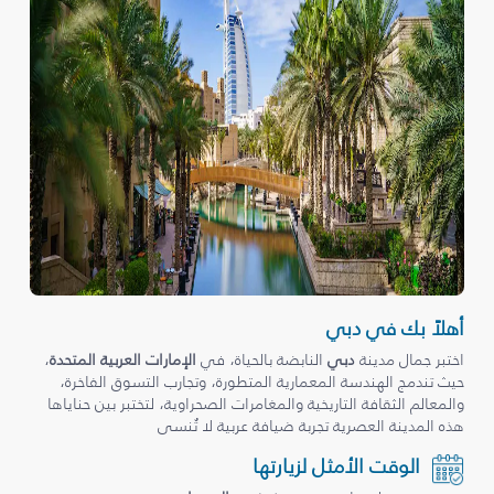
أهلاً بك في دبي
اختبر جمال مدينة
دبي
النابضة بالحياة، في
الإمارات العربية المتحدة
،
حيث تندمج الهندسة المعمارية المتطورة، وتجارب التسوق الفاخرة،
والمعالم الثقافة التاريخية والمغامرات الصحراوية، لتختبر بين حناياها
هذه المدينة العصرية تجربة ضيافة عربية لا تُنسى
الوقت الأمثل لزيارتها