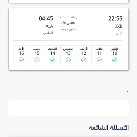
22:55
رحلة FZ 1735
04:45
04س 50د
ALA
DXB
بدون توقف
دبي
ألماتي
الإثنين
الثلاثاء
الأربعاء
الخميس
الجمعة
السبت
الأحد
16
15
14
13
12
11
10
.
.
الأسئلة الشائعة