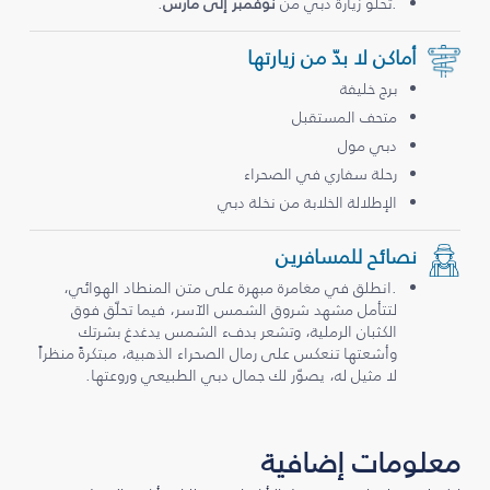
.تحلو زيارة دبي من
نوفمبر إلى مارس
.
أماكن لا بدّ من زيارتها
برج خليفة
متحف المستقبل
دبي مول
رحلة سفاري في الصحراء
الإطلالة الخلابة من نخلة دبي
نصائح للمسافرين
.انطلق في مغامرة مبهرة على متن المنطاد الهوائي،
لتتأمل مشهد شروق الشمس الآسر، فيما تحلّق فوق
الكثبان الرملية، وتشعر بدفء الشمس يدغدغ بشرتك
وأشعتها تنعكس على رمال الصحراء الذهبية، مبتكرةً منظراً
لا مثيل له، يصوّر لك جمال دبي الطبيعي وروعتها.
معلومات إضافية