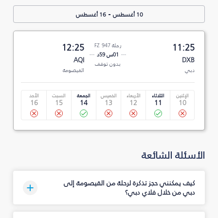
-
10 أغسطس
16 أغسطس
11:25
رحلة FZ 947
12:25
01س 59د
AQI
DXB
بدون توقف
دبي
القيصومة
الإثنين
الثلاثاء
الأربعاء
الخميس
الجمعة
السبت
الأحد
16
15
14
13
12
11
10
الأسئلة الشائعة
كيف يمكنني حجز تذكرة لرحلة من القيصومة إلى
دبي من خلال فلاي دبي؟