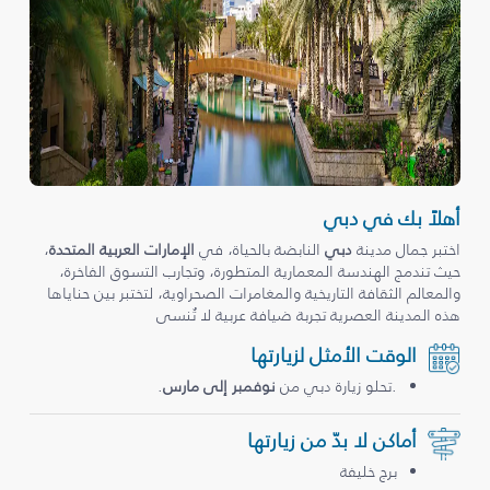
أهلاً بك في دبي
اختبر جمال مدينة
دبي
النابضة بالحياة، في
الإمارات العربية المتحدة
،
حيث تندمج الهندسة المعمارية المتطورة، وتجارب التسوق الفاخرة،
والمعالم الثقافة التاريخية والمغامرات الصحراوية، لتختبر بين حناياها
هذه المدينة العصرية تجربة ضيافة عربية لا تُنسى
الوقت الأمثل لزيارتها
.تحلو زيارة دبي من
نوفمبر إلى مارس
.
أماكن لا بدّ من زيارتها
برج خليفة