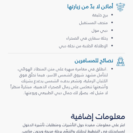
أماكن لا بدّ من زيارتها
برج خليفة
متحف المستقبل
دبي مول
رحلة سفاري في الصحراء
الإطلالة الخلابة من نخلة دبي
نصائح للمسافرين
.انطلق في مغامرة مبهرة على متن المنطاد الهوائي،
لتتأمل مشهد شروق الشمس الآسر، فيما تحلّق فوق
الكثبان الرملية، وتشعر بدفء الشمس يدغدغ بشرتك
وأشعتها تنعكس على رمال الصحراء الذهبية، مبتكرةً منظراً
لا مثيل له، يصوّر لك جمال دبي الطبيعي وروعتها.
معلومات إضافية
اعثر على معلومات مفيدة حول التأشيرات ومتطلبات تأشيرة الدخول
لمساعدتك في التخطيط لرحلتك والتنعّم برحلة مريحة وبدون متاعب.