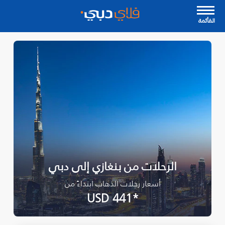
القأئمة
الرحلات من بنغازي إلى دبي
أسعار رحلات الذهاب ابتداءً من
*USD 441