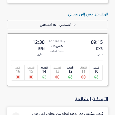
الرحلة من دبي إلى بنغازي
-
10 أغسطس
16 أغسطس
09:15
رحلة FZ 1147
12:30
05س 15د
BEN
DXB
بدون توقف
دبي
بنغازي
الإثنين
الثلاثاء
الأربعاء
الخميس
الجمعة
السبت
الأحد
16
15
14
13
12
11
10
الأسئلة الشائعة
كيف يمكنني حجز تذكرة لرحلة من بنغازي إلى دبي