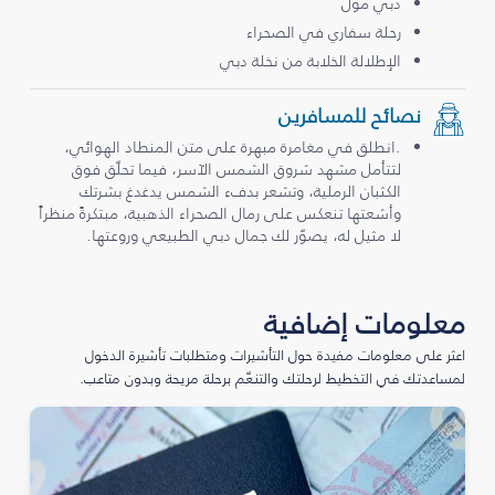
دبي مول
رحلة سفاري في الصحراء
الإطلالة الخلابة من نخلة دبي
نصائح للمسافرين
.انطلق في مغامرة مبهرة على متن المنطاد الهوائي،
لتتأمل مشهد شروق الشمس الآسر، فيما تحلّق فوق
الكثبان الرملية، وتشعر بدفء الشمس يدغدغ بشرتك
وأشعتها تنعكس على رمال الصحراء الذهبية، مبتكرةً منظراً
لا مثيل له، يصوّر لك جمال دبي الطبيعي وروعتها.
معلومات إضافية
اعثر على معلومات مفيدة حول التأشيرات ومتطلبات تأشيرة الدخول
لمساعدتك في التخطيط لرحلتك والتنعّم برحلة مريحة وبدون متاعب.