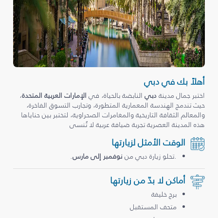
أهلاً بك في دبي
اختبر جمال مدينة
دبي
النابضة بالحياة، في
الإمارات العربية المتحدة
،
حيث تندمج الهندسة المعمارية المتطورة، وتجارب التسوق الفاخرة،
والمعالم الثقافة التاريخية والمغامرات الصحراوية، لتختبر بين حناياها
هذه المدينة العصرية تجربة ضيافة عربية لا تُنسى
الوقت الأمثل لزيارتها
.تحلو زيارة دبي من
نوفمبر إلى مارس
.
أماكن لا بدّ من زيارتها
برج خليفة
متحف المستقبل