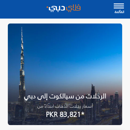
القأئمة
الرحلات من سيالكوت إلى دبي
أسعار رحلات الذهاب ابتداءً من
*PKR 83,821