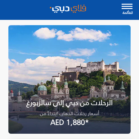
القأئمة
الرحلات من دبي إلى سالزبورغ
أسعار رحلات الذهاب ابتداءً من
*AED 1,880