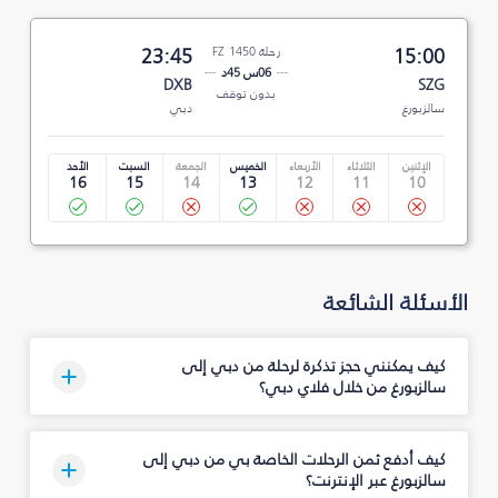
15:00
رحلة FZ 1450
23:45
06س 45د
DXB
SZG
بدون توقف
سالزبورغ
دبي
الإثنين
الثلاثاء
الأربعاء
الخميس
الجمعة
السبت
الأحد
16
15
14
13
12
11
10
الأسئلة الشائعة
كيف يمكنني حجز تذكرة لرحلة من دبي إلى
سالزبورغ من خلال فلاي دبي؟
كيف أدفع ثمن الرحلات الخاصة بي من دبي إلى
سالزبورغ عبر الإنترنت؟