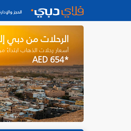
الحجز والإدارة
الرحلات من دبي إ
أسعار رحلات الذهاب ابتداءً م
*AED 654