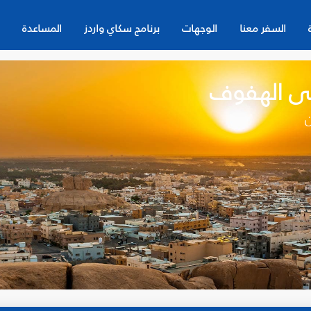
السفر معنا
الوجهات
برنامج سكاي واردز
المساعدة
لى الهفوف
ن