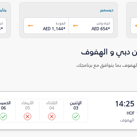
ديسمبر
يناير
اتجاه واحد
العودة
اتج
4
*
AED 1,144
*
AED 654
*
ن دبي و الهفوف
الهفوف بما يتوافق مع برنامجك.
14:25
الإثنين
الثلاثاء
الأربعاء
الخمي
06
05
04
03
HOF
الهفوف