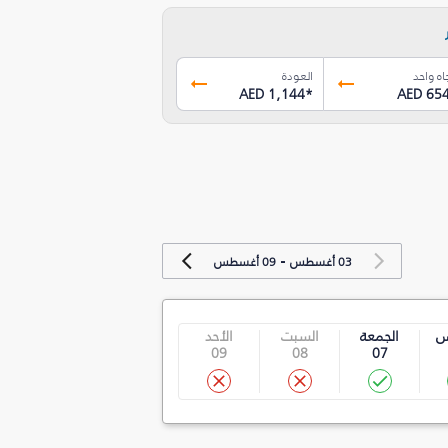
اه واحد
العودة
AED 1,144
*
AED 65
-
03 أغسطس
09 أغسطس
س
الجمعة
السبت
الأحد
09
08
07