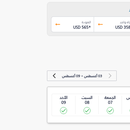
اه واحد
العودة
USD 565
*
USD 35
-
03 أغسطس
09 أغسطس
س
الجمعة
السبت
الأحد
09
08
07