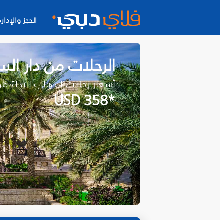
الحجز والإدارة
الرحلات من دار ال
أسعار رحلات الذهاب ابتداءً م
*USD 358