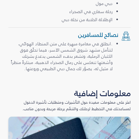
دبي مول
رحلة سفاري في الصحراء
الإطلالة الخلابة من نخلة دبي
نصائح للمسافرين
.انطلق في مغامرة مبهرة على متن المنطاد الهوائي،
لتتأمل مشهد شروق الشمس الآسر، فيما تحلّق فوق
الكثبان الرملية، وتشعر بدفء الشمس يدغدغ بشرتك
وأشعتها تنعكس على رمال الصحراء الذهبية، مبتكرةً منظراً
لا مثيل له، يصوّر لك جمال دبي الطبيعي وروعتها.
معلومات إضافية
اعثر على معلومات مفيدة حول التأشيرات ومتطلبات تأشيرة الدخول
لمساعدتك في التخطيط لرحلتك والتنعّم برحلة مريحة وبدون متاعب.