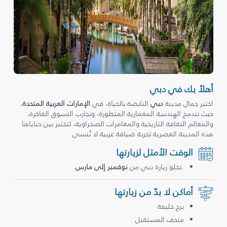
أهلاً بك في دبي
اختبر جمال مدينة
دبي
النابضة بالحياة، في
الإمارات العربية المتحدة
،
حيث تندمج الهندسة المعمارية المتطورة، وتجارب التسوق الفاخرة،
والمعالم الثقافة التاريخية والمغامرات الصحراوية، لتختبر بين حناياها
هذه المدينة العصرية تجربة ضيافة عربية لا تُنسى
الوقت الأمثل لزيارتها
.تحلو زيارة دبي من
نوفمبر إلى مارس
.
أماكن لا بدّ من زيارتها
برج خليفة
متحف المستقبل