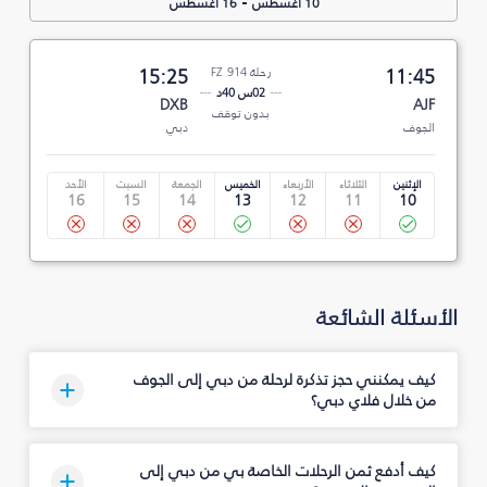
-
10 أغسطس
16 أغسطس
11:45
رحلة FZ 914
15:25
02س 40د
DXB
AJF
بدون توقف
الجوف
دبي
الإثنين
الثلاثاء
الأربعاء
الخميس
الجمعة
السبت
الأحد
16
15
14
13
12
11
10
الأسئلة الشائعة
كيف يمكنني حجز تذكرة لرحلة من دبي إلى الجوف
من خلال فلاي دبي؟
كيف أدفع ثمن الرحلات الخاصة بي من دبي إلى