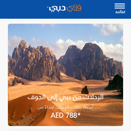
القأئمة
الرحلات من دبي إلى الجوف
أسعار رحلات الذهاب ابتداءً من
*AED 788