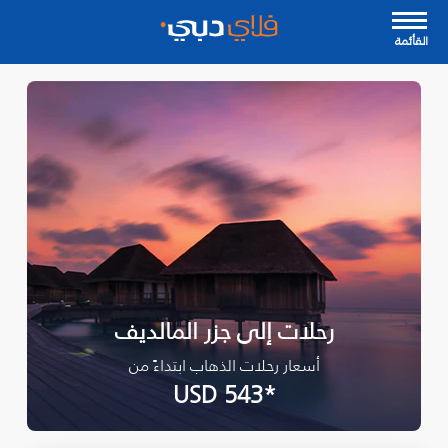
القأئمة
رحلات إلى جزر المالديف
أسعار رحلات الذهاب ابتداءً من
*USD 543