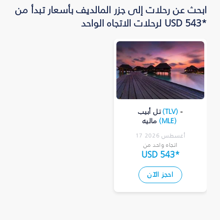
ابحث عن رحلات إلى جزر المالديف بأسعار تبدأ من
*USD 543 لرحلات الاتجاه الواحد
-
)
TLV
(
تل أبيب
)
MLE
(
ماليه
17 أغسطس 2026
اتجاه واحد من
USD 543
*
احجز الآن