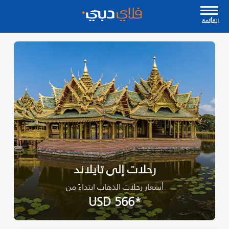
القأئمة
رحلات إلى تايلاند
أسعار رحلات الذهاب ابتداءً من
*USD 566