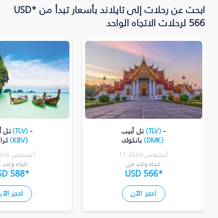
ابحث عن رحلات إلى تايلاند بأسعار تبدأ من *USD
566 لرحلات الاتجاه الواحد
-
)
TLV
(
تل أبيب
-
)
TLV
(
تل أ
)
DMK
(
بانكوك
)
KBV
(
كرا
17 أغسطس 2026
17 أغسطس 2026
اتجاه واحد من
اتجاه واحد 
SD 588
*
USD 566
*
احجز الآن
احجز الآن