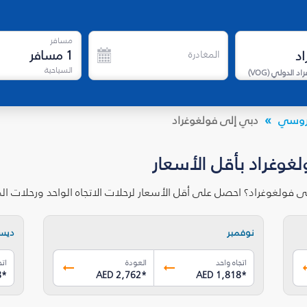
مسافر
1
مسافر
المغادرة
السياحية
اد الدولي
(
VOG
)
الروسي
دبي إلى فولغوغراد
غوغراد بأقل الأسعار
ى فولغوغراد؟ احصل على أقل الأسعار لرحلات الاتجاه الواحد ورحلات ا
نوفمبر
ديس
اتجاه واحد
العودة
اتج
8
*
AED 2,762
*
AED 1,818
*