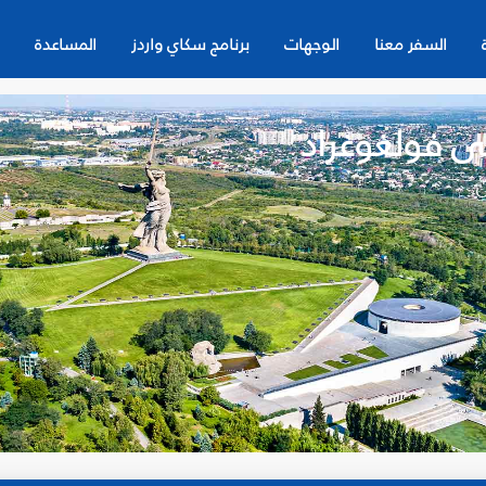
السفر معنا
الوجهات
برنامج سكاي واردز
المساعدة
ى فولغوغراد
ن