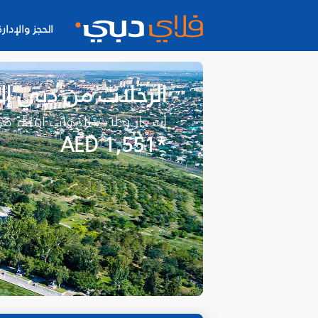
الحجز والإدارة
الرحلات من دبي إل
أسعار رحلات الذهاب ابتداءً م
*AED 1,551