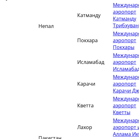
Междунар
аэропорт
Катманду
Катманду
Трибхуван
Непал
Междунар
Покхара
аэропорт
Покхары
Междунар
Исламабад
аэропорт
Исламаба
Междунар
Карачи
аэропорт
Карачи Д
Междунар
Кветта
аэропорт
Кветты
Междунар
Лахор
аэропорт 
Аллама Ик
Пакистан