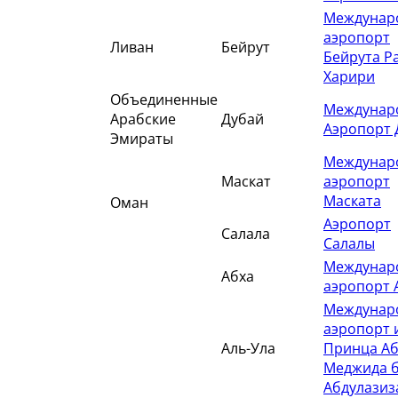
Междунар
аэропорт
Ливан
Бейрут
Бейрута Р
Харири
Объединенные
Междунар
Арабские
Дубай
Аэропорт 
Эмираты
Междунар
Маскат
аэропорт
Маската
Оман
Аэропорт
Салала
Салалы
Междунар
Абха
аэропорт 
Междунар
аэропорт 
Аль-Ула
Принца Аб
Меджида 
Абдулазиз