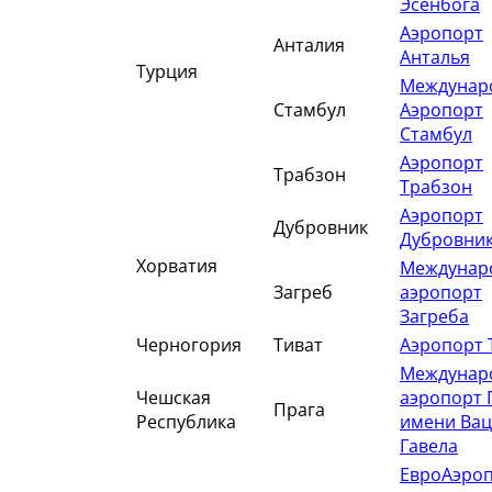
Эсенбога
Аэропорт
Анталия
Анталья
Турция
Междунар
Стамбул
Аэропорт
Стамбул
Аэропорт
Трабзон
Трабзон
Аэропорт
Дубровник
Дубровни
Хорватия
Междунар
Загреб
аэропорт
Загреба
Черногория
Тиват
Аэропорт 
Междунар
Чешская
аэропорт 
Прага
Республика
имени Вац
Гавела
ЕвроАэро