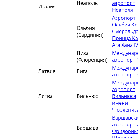
Неаполь
аэропорт
Италия
Неаполя
Аэропорт
Ольбия Ко
Ольбия
Смеральда
(Сардиния)
Принца К
Ага Хана I
Пиза
Междунар
(Флоренция)
аэропорт 
Междунар
Латвия
Рига
аэропорт 
Междунар
аэропорт
Литва
Вильнюс
Вильнюса
имени
Чюрлёнис
Варшавск
аэропорт 
Варшава
Фридерик