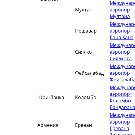
Междунар
Мултан
аэропорт
Мултана
Междунар
Пешавар
аэропорт 
Бача Хана
Междунар
Сиялкот
аэропорт
Сиялкота
Междунар
Фейсалабад
аэропорт
Фейсалаб
Междунар
аэропорт
Шри-Ланка
Коломбо
Коломбо
Бандарана
Междунар
аэропорт
Армения
Ереван
Еревана