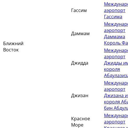
Междунар
Гассим
аэропорт
Гассима
Междунар
аэропорт
Даммам
Даммама
Король Фа
Ближний
Восток
Междунар
аэропорт
Джидда
Джидды и
короля
Абдулазиз
Междунар
аэропорт
Джизан
Джизана и
короля Аб
бин Абдул
Междунар
Красное
аэропорт
Море