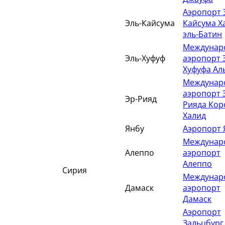
Аэропорт 
Эль-Кайсума
Кайсума Х
эль-Батин
Междунар
Эль-Хуфуф
аэропорт 
Хуфуфа Ал
Междунар
аэропорт 
Эр-Рияд
Рияда Кор
Халид
Янбу
Аэропорт 
Междунар
Алеппо
аэропорт
Алеппо
Сирия
Междунар
Дамаск
аэропорт
Дамаск
Аэропорт
Зальцбург