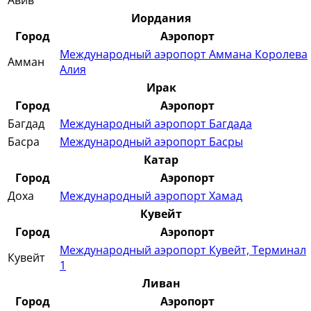
Авив
Иордания
Город
Аэропорт
Международный аэропорт Аммана Королева
Амман
Алия
Ирак
Город
Аэропорт
Багдад
Международный аэропорт Багдада
Басра
Международный аэропорт Басры
Катар
Город
Аэропорт
Доха
Международный аэропорт Хамад
Кувейт
Город
Аэропорт
Международный аэропорт Кувейт, Терминал
Кувейт
1
Ливан
Город
Аэропорт