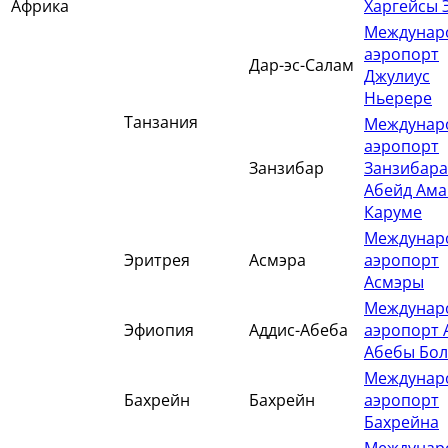
Африка
Харгейсы 
Междунар
аэропорт
Дар-эс-Салам
Джулиус
Ньерере
Танзания
Междунар
аэропорт
Занзибар
Занзибара
Абейд Ам
Каруме
Междунар
Эритрея
Асмэра
аэропорт
Асмэры
Междунар
Эфиопия
Аддис-Абеба
аэропорт 
Абебы Бол
Междунар
Бахрейн
Бахрейн
аэропорт
Бахрейна