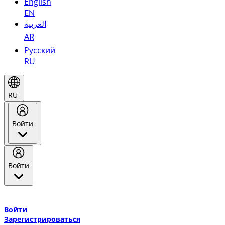
English
EN
العربية
AR
Русский
RU
RU
Войти
Войти
Добро пожаловать в Эмирейтс Skywards, программу лояльнос
авиакомпании Эмирейтс и теперь flydubai.
Войти
Зарегистрироваться