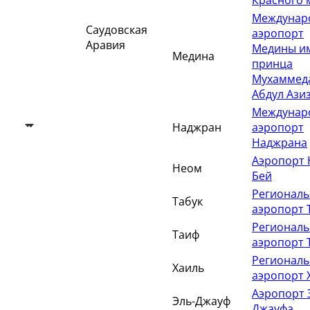
Красного 
Междунар
Саудовская
аэропорт
Аравия
Медины и
Медина
принца
Мухаммед
Абдул Ази
Междунар
Наджран
аэропорт
Наджрана
Аэропорт
Неом
Бей
Регионал
Табук
аэропорт 
Регионал
Таиф
аэропорт 
Регионал
Хаиль
аэропорт 
Аэропорт 
Эль-Джауф
Джауфа