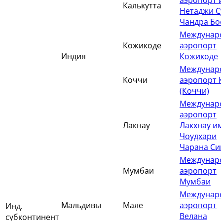
аэропорт 
Калькутта
Нетаджи С
Чандра Бо
Междунар
Кожикоде
аэропорт
Индия
Кожикоде
Междунар
Коччи
аэропорт 
(Коччи)
Междунар
аэропорт
Лакнау
Лакхнау и
Чоудхари
Чарана Си
Междунар
Мумбаи
аэропорт
Мумбаи
Междунар
Мальдивы
Мале
аэропорт
Инд.
Велана
субконтинент