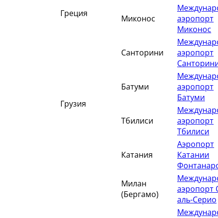
Междунар
Греция
Миконос
аэропорт
Миконос
Междунар
Санторини
аэропорт
Санторин
Междунар
Батуми
аэропорт
Батуми
Грузия
Междунар
Тбилиси
аэропорт
Тбилиси
Аэропорт
Катания
Катании
Фонтанар
Междунар
Милан
аэропорт 
(Бергамо)
аль-Серио
Междунар