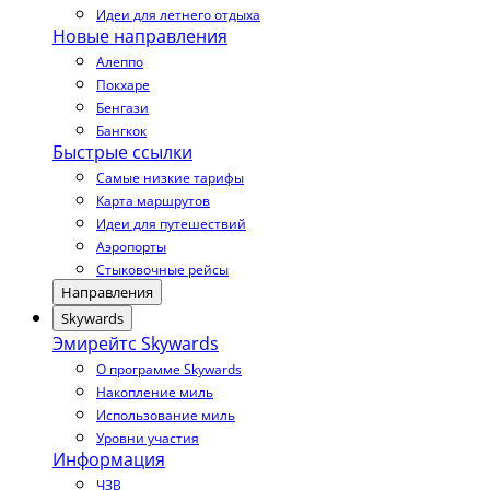
Идеи для летнего отдыха
Новые направления
Алеппо
Покхаре
Бенгази
Бангкок
Быстрые ссылки
Самые низкие тарифы
Карта маршрутов
Идеи для путешествий
Аэропорты
Стыковочные рейсы
Направления
Skywards
Эмирейтс Skywards
О программе Skywards
Накопление миль
Использование миль
Уровни участия
Информация
ЧЗВ