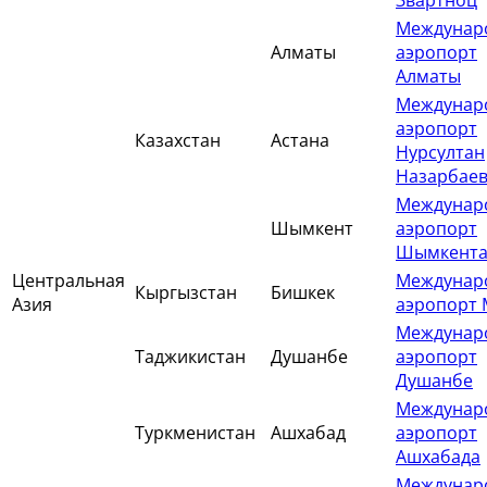
Звартноц
Междунар
Алматы
аэропорт
Алматы
Междунар
аэропорт
Казахстан
Астана
Нурсултан
Назарбае
Междунар
Шымкент
аэропорт
Шымкент
Центральная
Междунар
Кыргызстан
Бишкек
Азия
аэропорт 
Междунар
Таджикистан
Душанбе
аэропорт
Душанбе
Междунар
Туркменистан
Ашхабад
аэропорт
Ашхабада
Междунар