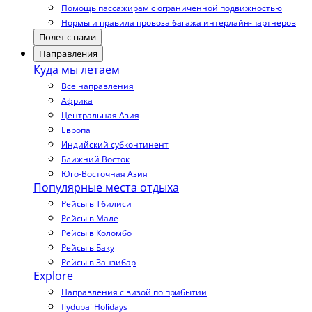
Помощь пассажирам с ограниченной подвижностью
Нормы и правила провоза багажа интерлайн-партнеров
Полет с нами
Направления
Куда мы летаем
Все направления
Африка
Центральная Азия
Европа
Индийский субконтинент
Ближний Восток
Юго-Восточная Азия
Популярные места отдыха
Рейсы в Тбилиси
Рейсы в Мале
Рейсы в Коломбо
Рейсы в Баку
Рейсы в Занзибар
Explore
Направления с визой по прибытии
flydubai Holidays