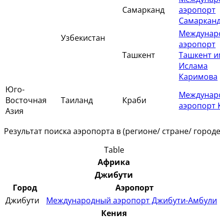
Самарканд
аэропорт
Самаркан
Междунар
Узбекистан
аэропорт
Ташкент
Ташкент 
Ислама
Каримова
Юго-
Междунар
Восточная
Таиланд
Краби
аэропорт 
Азия
Результат поиска аэропорта в (регионе/ стране/ городе
Table
Африка
Джибути
Город
Аэропорт
Джибути
Международный аэропорт Джибути-Амбули
Кения