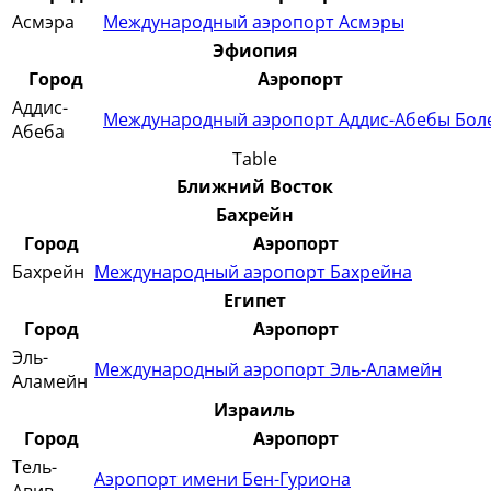
Асмэра
Международный аэропорт Асмэры
Эфиопия
Город
Аэропорт
Аддис-
Международный аэропорт Аддис-Абебы Бол
Абеба
Table
Ближний Восток
Бахрейн
Город
Аэропорт
Бахрейн
Международный аэропорт Бахрейна
Египет
Город
Аэропорт
Эль-
Международный аэропорт Эль-Аламейн
Аламейн
Израиль
Город
Аэропорт
Тель-
Аэропорт имени Бен-Гуриона