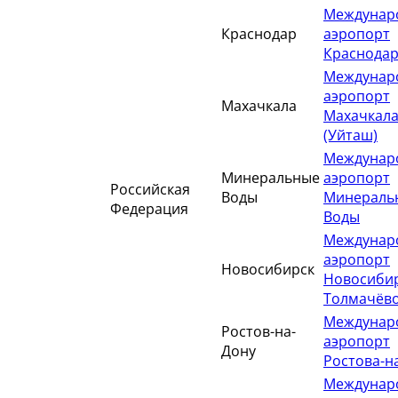
Междунар
Краснодар
аэропорт
Краснода
Междунар
аэропорт
Махачкала
Махачкал
(Уйташ)
Междунар
Минеральные
аэропорт
Российская
Воды
Минераль
Федерация
Воды
Междунар
аэропорт
Новосибирск
Новосиби
Толмачёв
Междунар
Ростов-на-
аэропорт
Дону
Ростова-н
Междунар