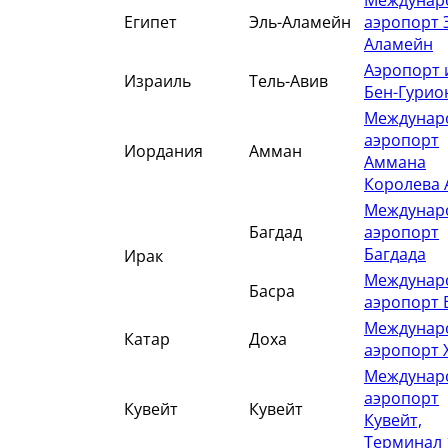
Междунар
Египет
Эль-Аламейн
аэропорт 
Аламейн
Аэропорт
Израиль
Тель-Авив
Бен-Гурио
Междунар
аэропорт
Иордания
Амман
Аммана
Королева 
Междунар
Багдад
аэропорт
Багдада
Ирак
Междунар
Басра
аэропорт 
Междунар
Катар
Доха
аэропорт 
Междунар
аэропорт
Кувейт
Кувейт
Кувейт,
Терминал 