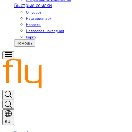
Быстрые ссылки
О flydubai
Наш авиапарк
Новости
Налоговая накладная
Карго
Помощь
RU