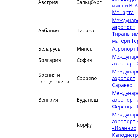
Австрия
Зальцбург
имени В. А
Моцарта
Междунар
аэропорт
Албания
Тирана
Тираны и
матери Те
Беларусь
Минск
Аэропорт 
Междунар
Болгария
София
аэропорт 
Междунар
Босния и
Сараево
аэропорт
Герцеговина
Сараево
Междунар
Венгрия
Будапешт
аэропорт 
Ференца Л
Междунар
аэропорт 
Корфу
«Иоаннис
Каподистр