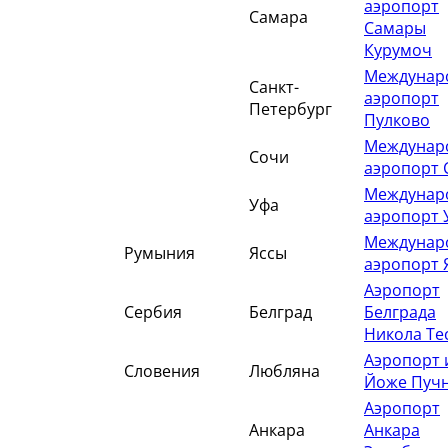
аэропорт
Самара
Самары
Курумоч
Междунар
Санкт-
аэропорт
Петербург
Пулково
Междунар
Сочи
аэропорт 
Междунар
Уфа
аэропорт 
Междунар
Румыния
Яссы
аэропорт 
Аэропорт
Сербия
Белград
Белграда
Никола Те
Аэропорт
Словения
Любляна
Йоже Пуч
Аэропорт
Анкара
Анкара