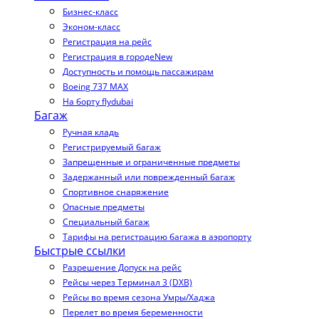
Бизнес-класс
Эконом-класс
Регистрация на рейс
Регистрация в городе
New
Доступность и помощь пассажирам
Boeing 737 MAX
На борту flydubai
Багаж
Ручная кладь
Регистрируемый багаж
Запрещенные и ограниченные предметы
Задержанный или поврежденный багаж
Спортивное снаряжение
Опасные предметы
Специальный багаж
Тарифы на регистрацию багажа в аэропорту
Быстрые ссылки
Разрешение Допуск на рейс
Рейсы через Терминал 3 (DXB)
Рейсы во время сезона Умры/Хаджа
Перелет во время беременности