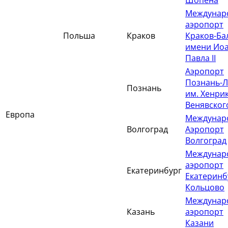
Шопена
Междунар
аэропорт
Польша
Краков
Краков-Ба
имени Ио
Павла II
Аэропорт
Познань-
Познань
им. Хенри
Венявског
Европа
Междунар
Волгоград
Аэропорт
Волгоград
Междунар
аэропорт
Екатеринбург
Екатеринб
Кольцово
Междунар
Казань
аэропорт
Казани