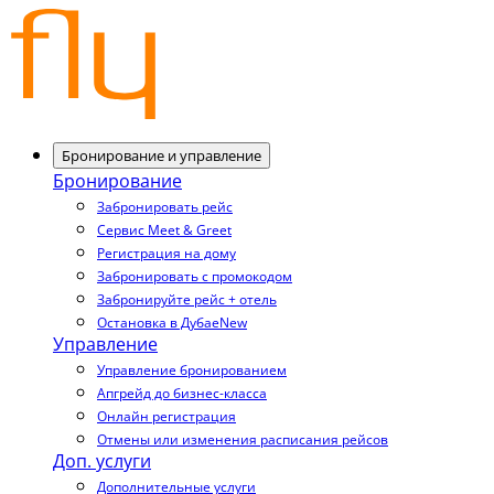
Бронирование и управление
Бронирование
Забронировать рейс
Сервис Meet & Greet
Регистрация на дому
Забронировать с промокодом
Забронируйте рейс + отель
Остановка в Дубае
New
Управление
Управление бронированием
Апгрейд до бизнес-класса
Онлайн регистрация
Отмены или изменения расписания рейсов
Доп. услуги
Дополнительные услуги