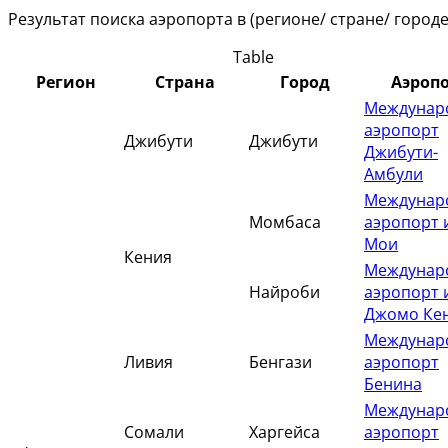
Результат поиска аэропорта в (регионе/ стране/ городе
Table
Регион
Страна
Город
Аэроп
Междунар
аэропорт
Джибути
Джибути
Джибути-
Амбули
Междунар
Момбаса
аэропорт 
Мои
Кения
Междунар
Найроби
аэропорт 
Джомо Ке
Междунар
Ливия
Бенгази
аэропорт
Бенина
Междунар
Сомали
Харгейса
аэропорт