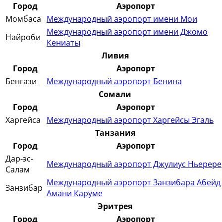
Город
Аэропорт
Момбаса
Международный аэропорт имени Мои
Международный аэропорт имени Джомо
Найроби
Кениаты
Ливия
Город
Аэропорт
Бенгази
Международный аэропорт Бенина
Сомали
Город
Аэропорт
Харгейса
Международный аэропорт Харгейсы Эгаль
Танзания
Город
Аэропорт
Дар-эс-
Международный аэропорт Джулиус Ньерере
Салам
Международный аэропорт Занзибара Абейд
Занзибар
Амани Каруме
Эритрея
Город
Аэропорт