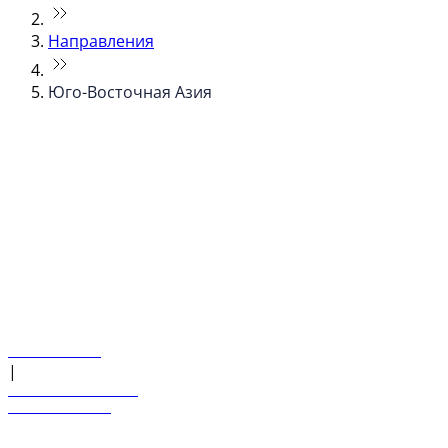
Направления
Юго-Восточная Азия
© flydubai 2026. Все права защищены.
Наша политика
|
Условия и положения
+971 600 54 44 45