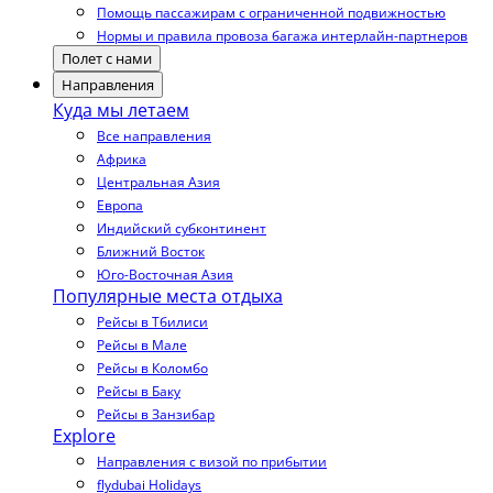
Помощь пассажирам с ограниченной подвижностью
Нормы и правила провоза багажа интерлайн-партнеров
Полет с нами
Направления
Куда мы летаем
Все направления
Африка
Центральная Азия
Европа
Индийский субконтинент
Ближний Восток
Юго-Восточная Азия
Популярные места отдыха
Рейсы в Тбилиси
Рейсы в Мале
Рейсы в Коломбо
Рейсы в Баку
Рейсы в Занзибар
Explore
Направления с визой по прибытии
flydubai Holidays