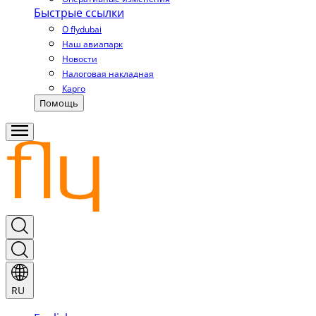
Быстрые ссылки
О flydubai
Наш авиапарк
Новости
Налоговая накладная
Карго
Помощь
RU