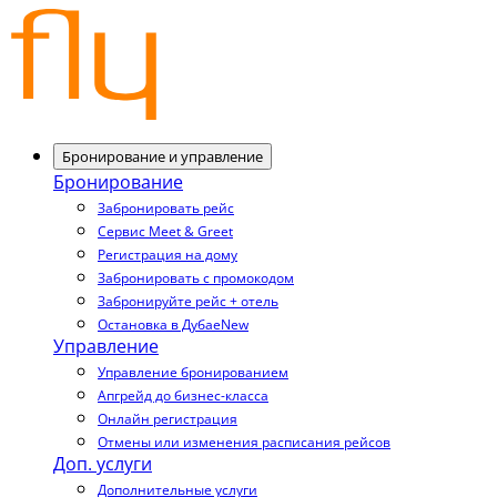
Бронирование и управление
Бронирование
Забронировать рейс
Сервис Meet & Greet
Регистрация на дому
Забронировать с промокодом
Забронируйте рейс + отель
Остановка в Дубае
New
Управление
Управление бронированием
Апгрейд до бизнес-класса
Онлайн регистрация
Отмены или изменения расписания рейсов
Доп. услуги
Дополнительные услуги