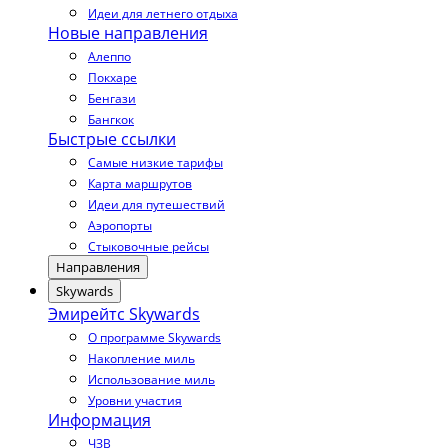
Идеи для летнего отдыха
Новые направления
Алеппо
Покхаре
Бенгази
Бангкок
Быстрые ссылки
Самые низкие тарифы
Карта маршрутов
Идеи для путешествий
Аэропорты
Стыковочные рейсы
Направления
Skywards
Эмирейтс Skywards
О программе Skywards
Накопление миль
Использование миль
Уровни участия
Информация
ЧЗВ