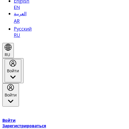
English
EN
العربية
AR
Русский
RU
RU
Войти
Войти
Добро пожаловать в Эмирейтс Skywards, программу лояльнос
авиакомпании Эмирейтс и теперь flydubai.
Войти
Зарегистрироваться