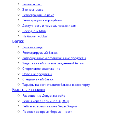
Бизнес-класс
Эконом-класс
Регистрация на рейс
Регистрация в городе
New
Доступность и помощь пассажирам
Boeing 737 MAX
На борту flydubai
Багаж
Ручная кладь
Регистрируемый багаж
Запрещенные и ограниченные предметы
Задержанный или поврежденный багаж
Спортивное снаряжение
Опасные предметы
Специальный багаж
Тарифы на регистрацию багажа в аэропорту
Быстрые ссылки
Разрешение Допуск на рейс
Рейсы через Терминал 3 (DXB)
Рейсы во время сезона Умры/Хаджа
Перелет во время беременности