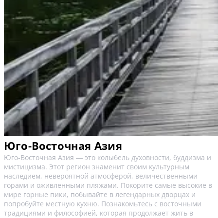
Юго-Восточная Азия
Юго-Восточная Азия ― это колыбель духовности, буддизма и
мистицизма. Этот регион знаменит своим культурным
наследием, невероятной атмосферой, величественными
горами и оживленными пляжами. Покорите самые высокие в
мире горные пики, побывайте в легендарных дворцах и
попробуйте местную кухню. Познакомьтесь с восточными
традициями и философией, которая продолжает жить в