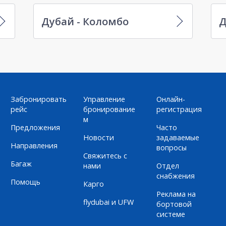
Дубай - Коломбо
Д
Забронировать
Управление
Онлайн-
рейс
бронирование
регистрация
м
Предложения
Часто
Новости
задаваемые
Направления
вопросы
Свяжитесь с
Багаж
нами
Отдел
снабжения
Помощь
Карго
Реклама на
flydubai и UFW
бортовой
системе