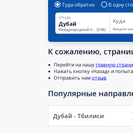
Туда-обратно
В одну ст
Откуда
Куда
Введите на
Международный Аэропорт Дубая
(
DXB
)
К сожалению, страниц
Перейти на нашу
главную стран
Нажать кнопку «Назад» и попытат
Отправить нам
отзыв
.
Популярные направле
Дубай - Тбилиси