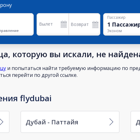
орону
Пассажир
1
Пассажи
Вылет
Возврат
правление
Эконом
а, которую вы искали, не найден
ицу
и попытаться найти требуемую информацию по пред
ься перейти по другой ссылке.
ния flydubai
Дубай - Паттайя
Д