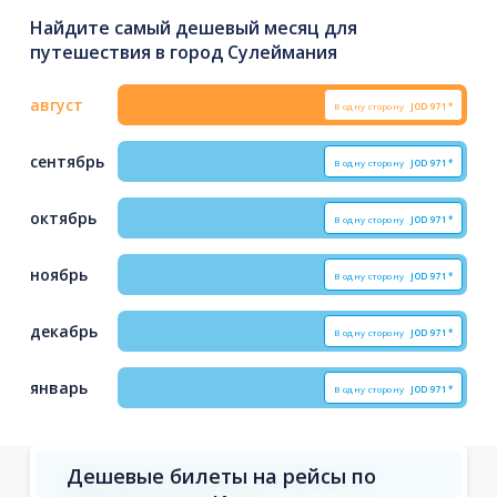
Найдите самый дешевый месяц для
путешествия в город Сулеймания
август
В одну сторону
JOD
971*
сентябрь
В одну сторону
JOD
971*
октябрь
В одну сторону
JOD
971*
ноябрь
В одну сторону
JOD
971*
декабрь
В одну сторону
JOD
971*
январь
В одну сторону
JOD
971*
Дешевые билеты на рейсы по