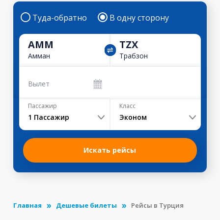
Туда-обратно
В одну сторону
AMM
TZX
Амман
Трабзон
Вылет
Пассажир
Класс
1
Пассажир
Эконом
Искать рейсы
Главная
Дешевые билеты
Рейсы в Турция