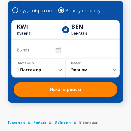
Туда-обратно
В одну сторону
KWI
BEN
Кувейт
Бенгази
Вылет
Пассажир
Класс
1
Пассажир
Эконом
Искать рейсы
Главная
Рейсы
В Ливия
В Бенгази