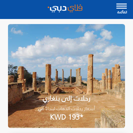
القأئمة
رحلات إلى بنغازي
أسعار رحلات الذهاب ابتداءً من
*KWD 193