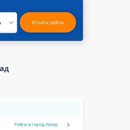
р
Искать рейсы
бад
Рейсы в город Лахор