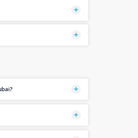
ubai?