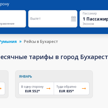
орону
Пассажир
1
Пассажи
Вылет
правление
Эконом
Румыния
Рейсы в Бухарест
сячные тарифы в город Бухарест
ЯНВАРЬ
В одну сторону
Туда-обратно
EUR 552
*
EUR 835
*