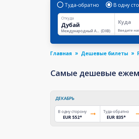
Туда-обратно
В одну ст
Откуда
Куда
Введите на
Международный Аэропорт Дубая
(
DXB
)
Главная
Дешевые билеты
Самые дешевые ежеме
ДЕКАБРЬ
В одну сторону
Туда-обратно
EUR 552
*
EUR 835
*