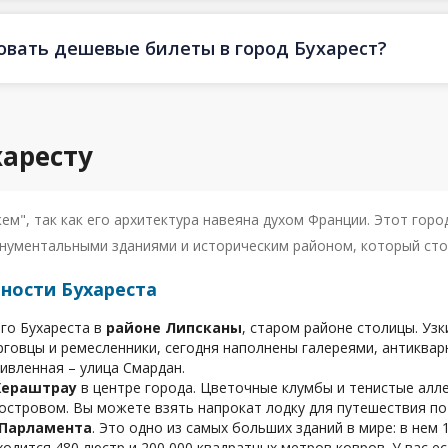
овать дешевые билеты в город Бухарест?
харесту
м", так как его архитектура навеяна духом Франции. Этот горо
нументальными зданиями и историческим районом, который сто
ности Бухареста
го Бухареста в
районе Липсканы
, старом районе столицы. Уз
говцы и ремесленники, сегодня наполнены галереями, антиквар
ивленная – улица Смардан.
Хераштрау
в центре города. Цветочные клумбы и тенистые аллеи
стровом. Вы можете взять напрокат лодку для путешествия по 
 Парламента
. Это одно из самых больших зданий в мире: в нем 
ходится 480 люстр и 200 000 квадратных метров ковров. У вас 