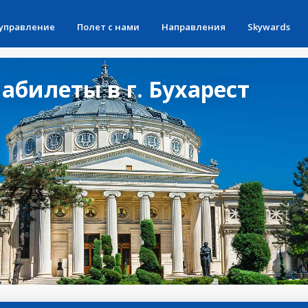
 управление
Полет с нами
Направления
Skywards
билеты в г. Бухарест