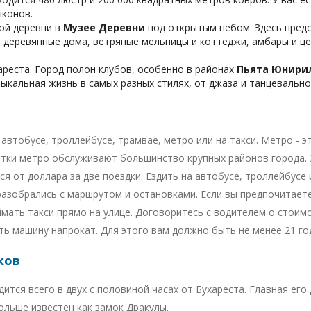
лконов.
ой деревни в
Музее Деревни
под открытым небом. Здесь предс
я деревянные дома, ветряные мельницы и коттеджи, амбары и ц
реста. Город полон клубов, особенно в районах
Пьята Юнирил
ыкальная жизнь в самых разных стилях, от джаза и танцевальной
автобусе, троллейбусе, трамвае, метро или на такси. Метро - э
етки метро обслуживают большинство крупных районов города.
я от доллара за две поездки. Ездить на автобусе, троллейбусе
разобрались с маршрутом и остановками. Если вы предпочитает
ймать такси прямо на улице. Договоритесь с водителем о стоимо
ь машину напрокат. Для этого вам должно быть не менее 21 го
ков
ится всего в двух с половиной часах от Бухареста. Главная ег
ольше известен как замок Дракулы.