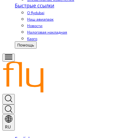
Быстрые ссылки
О flydubai
Наш авиапарк
Новости
Налоговая накладная
Карго
Помощь
RU