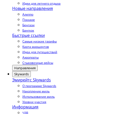
Идеи для летнего отдыха
Новые направления
Алеппо
Покхаре
Бенгази
Бангкок
Быстрые ссылки
Самые низкие тарифы
Карта маршрутов
Идеи для путешествий
Аэропорты
Стыковочные рейсы
Направления
Skywards
Эмирейтс Skywards
О программе Skywards
Накопление миль
Использование миль
Уровни участия
Информация
ЧЗВ