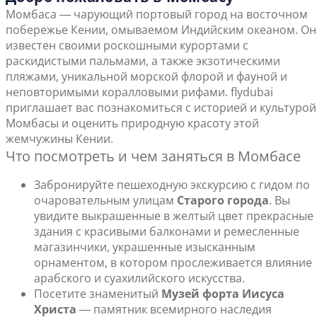
Момбаса ― чарующий портовый город на восточном
побережье Кении, омываемом Индийским океаном. Он
известен своими роскошными курортами с
раскидистыми пальмами, а также экзотическими
пляжами, уникальной морской флорой и фауной и
неповторимыми коралловыми рифами. flydubai
приглашает вас познакомиться с историей и культурой
Момбасы и оценить природную красоту этой
жемчужины Кении.
Что посмотреть и чем заняться в Момбасе
Забронируйте пешеходную экскурсию с гидом по
очаровательным улицам
Старого города
. Вы
увидите выкрашенные в желтый цвет прекрасные
здания с красивыми балконами и ремесленные
магазинчики, украшенные изысканным
орнаментом, в котором прослеживается влияние
арабского и суахилийского искусства.
Посетите знаменитый
Музей форта Иисуса
Христа
― памятник всемирного наследия