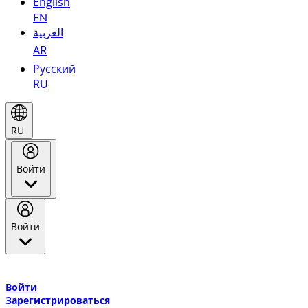
English
EN
العربية
AR
Русский
RU
RU
Войти
Войти
Добро пожаловать в Эмирейтс Skywards, программу лояльнос
авиакомпании Эмирейтс и теперь flydubai.
Войти
Зарегистрироваться