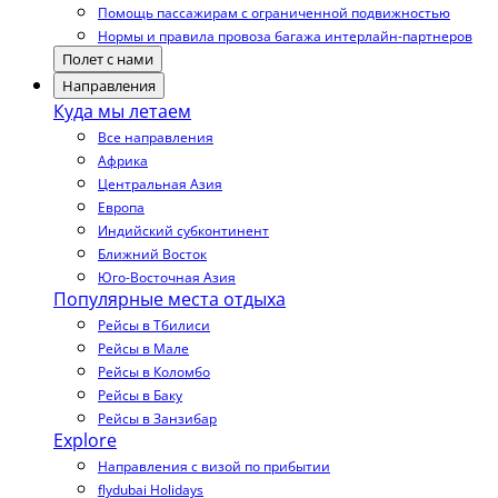
Помощь пассажирам с ограниченной подвижностью
Нормы и правила провоза багажа интерлайн-партнеров
Полет с нами
Направления
Куда мы летаем
Все направления
Африка
Центральная Азия
Европа
Индийский субконтинент
Ближний Восток
Юго-Восточная Азия
Популярные места отдыха
Рейсы в Тбилиси
Рейсы в Мале
Рейсы в Коломбо
Рейсы в Баку
Рейсы в Занзибар
Explore
Направления с визой по прибытии
flydubai Holidays