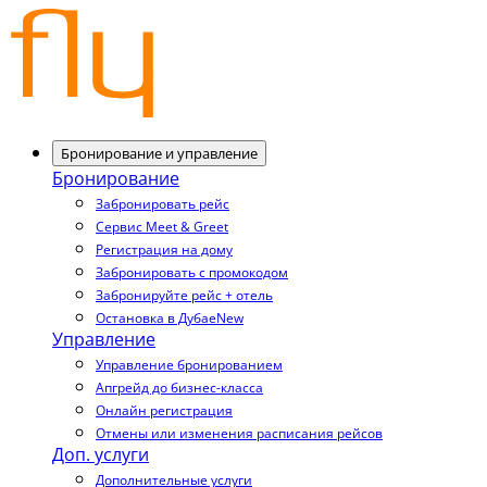
Бронирование и управление
Бронирование
Забронировать рейс
Сервис Meet & Greet
Регистрация на дому
Забронировать с промокодом
Забронируйте рейс + отель
Остановка в Дубае
New
Управление
Управление бронированием
Апгрейд до бизнес-класса
Онлайн регистрация
Отмены или изменения расписания рейсов
Доп. услуги
Дополнительные услуги