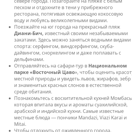
севере города. Позагорайте на пляже с белым
песком и отдохните в тени у прибрежного
ресторана, потягивая освежающую кокосовую
воду и любуясь великолепными видами.
Поезжайте на юг города на прекрасный пляж
Диани-Бич,
известный своими незабываемыми
закатами. Здесь можно заняться водными видами
спорта: серфингом, виндсерфингом, скуба-
дайвингом, сноркелингом и даже поплавать с
дельфинами.
Отправляйтесь на сафари-тур в
Национальном
парке «Восточный Цаво
», чтобы оценить красот
местной природы и увидеть львов, жирафов, зебр
и знаменитых красных слонов в естественной
среде обитания.
Познакомьтесь с восхитительной кухней Момбасы
которая впитала вкусы и ароматы суахилийской,
арабской и индийской кухни. Самые известные
местные блюда ― пончики Mandazi, Viazi Karai и
Mitai.
Чтобы отдохнуть от оживленного города,