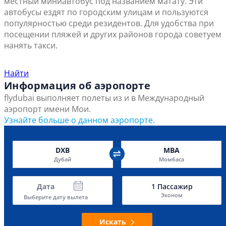
местный миниавтобус под названием матату. Эти
автобусы ездят по городским улицам и пользуются
популярностью среди резидентов. Для удобства при
посещении пляжей и других районов города советуем
нанять такси.
Найти ближайший офис продаж
Найти
Информация об аэропорте
flydubai выполняет полеты из и в Международный
аэропорт имени Мои.
Узнайте больше о данном аэропорте.
DXB
MBA
Дубай
Момбаса
Дата
1
Пассажир
Эконом
Выберите дату вылета
Искать