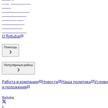
Аренда автомобиля
Отели
Работа в компании
Рейсы в Тбилиси
Рейсы в Эр-Рияд
Рейсы в Маскат
Рейсы в Мале
Рейсы в Коломбо
О flydubai
Помощь
Популярные рейсы
Работа в компании
Новости
Наша политика
Услови
и положения
Фейсбук
X