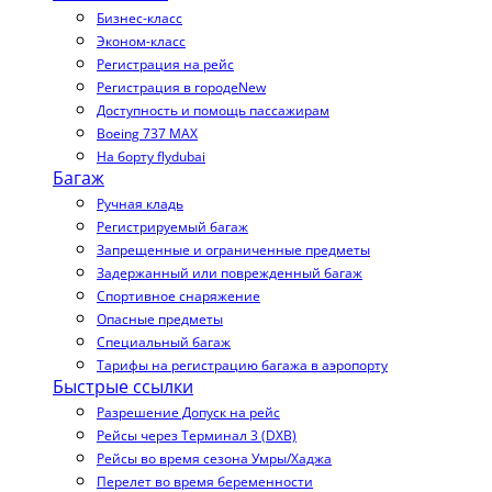
Бизнес-класс
Эконом-класс
Регистрация на рейс
Регистрация в городе
New
Доступность и помощь пассажирам
Boeing 737 MAX
На борту flydubai
Багаж
Ручная кладь
Регистрируемый багаж
Запрещенные и ограниченные предметы
Задержанный или поврежденный багаж
Спортивное снаряжение
Опасные предметы
Специальный багаж
Тарифы на регистрацию багажа в аэропорту
Быстрые ссылки
Разрешение Допуск на рейс
Рейсы через Терминал 3 (DXB)
Рейсы во время сезона Умры/Хаджа
Перелет во время беременности