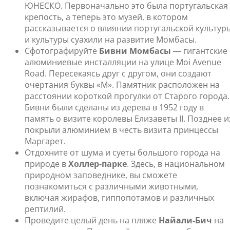
ЮНЕСКО. Первоначально это была португальская
крепость, а теперь это музей, в котором
рассказывается о влиянии португальской культур
и культуры суахили на развитие Момбасы.
Сфотографируйте
Бивни Момбасы
― гигантские
алюминиевые инсталляции на улице Moi Avenue
Road. Пересекаясь друг с другом, они создают
очертания буквы «М». Памятник расположен на
расстоянии короткой прогулки от Старого города.
Бивни были сделаны из дерева в 1952 году в
память о визите королевы Елизаветы II. Позднее и
покрыли алюминием в честь визита принцессы
Маргарет.
Отдохните от шума и суеты большого города на
природе в
Холлер-парке
. Здесь, в национальном
природном заповеднике, вы сможете
познакомиться с различными животными,
включая жирафов, гиппопотамов и различных
рептилий.
Проведите целый день на пляже
Найали-Бич
на