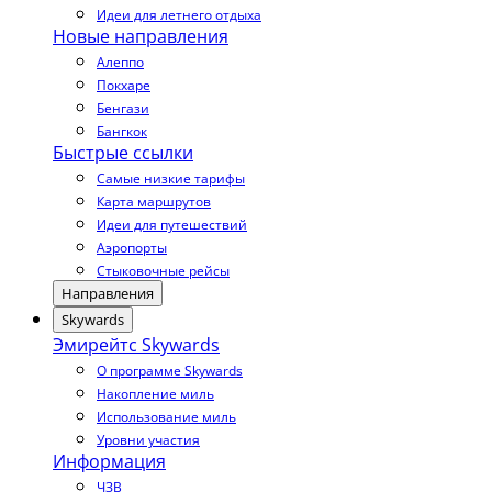
Идеи для летнего отдыха
Новые направления
Алеппо
Покхаре
Бенгази
Бангкок
Быстрые ссылки
Самые низкие тарифы
Карта маршрутов
Идеи для путешествий
Аэропорты
Стыковочные рейсы
Направления
Skywards
Эмирейтс Skywards
О программе Skywards
Накопление миль
Использование миль
Уровни участия
Информация
ЧЗВ