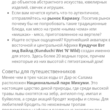
до объектов абстрактного искусства, ювелирных
изделий, свечек и игрушек.
Если вам хочется купить что-то аутентичное,
отправляйтесь на
рынок Кариаку
. Посетив рынок
почему бы не попробовать такие традиционные
блюда, как мясо на гриле «ньяма чома» или
«мишкак» - мясо, приготовленное на вертеле?
Ищите острых ощущений? Крупнейший аквапарк 
восточной и центральной Африке
Кундучи Вэт
энд Вайлд (Kunduchi Wet ‘N’ Wild)
создан именно
для этого. Здесь более 20 водных горок, причем
некоторые из них высотой с пятиэтажный дом!
Советы для путешественников
Менее чем в трех часах езды от Дар-эс-Салама
расположен
Национальный парк Микуми
. Это
настоящее царство дикой природы, где среди высокой
травы львы охотятся на зебр, антилоп-гну, импал и
буйволов, а среди акаций бродят жирафы и слоны. Для
любителей бродить по нехоженым тропам
предусмотрены сафари и различные экскурсии под