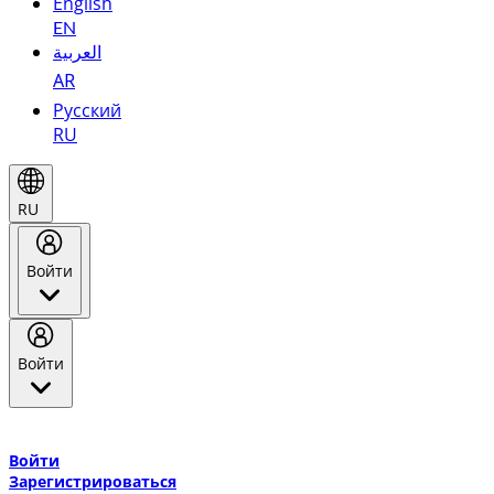
English
EN
العربية
AR
Русский
RU
RU
Войти
Войти
Добро пожаловать в Эмирейтс Skywards, программу лояльнос
авиакомпании Эмирейтс и теперь flydubai.
Войти
Зарегистрироваться