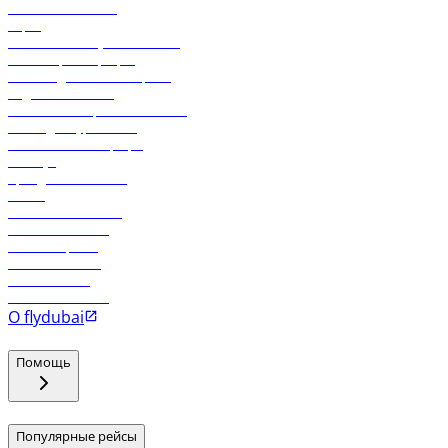
Свяжитесь с нами
Карго
Экологическая устойчивость
Онлайн-регистрация
Часто задаваемые вопросы
Отдел снабжения
Реклама на бортовой системе
Логин для турагентов
Самые низкие тарифы
Holidays
Аренда автомобиля
Отели
Работа в компании
Рейсы в Тбилиси
Рейсы в Эр-Рияд
Рейсы в Маскат
Рейсы в Мале
Рейсы в Коломбо
О flydubai
Помощь
Популярные рейсы