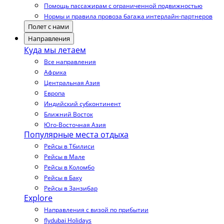
Помощь пассажирам с ограниченной подвижностью
Нормы и правила провоза багажа интерлайн-партнеров
Полет с нами
Направления
Куда мы летаем
Все направления
Африка
Центральная Азия
Европа
Индийский субконтинент
Ближний Восток
Юго-Восточная Азия
Популярные места отдыха
Рейсы в Тбилиси
Рейсы в Мале
Рейсы в Коломбо
Рейсы в Баку
Рейсы в Занзибар
Explore
Направления с визой по прибытии
flydubai Holidays