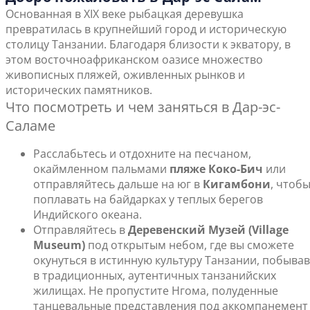
Основанная в XIX веке рыбацкая деревушка
превратилась в крупнейший город и историческую
столицу Танзании. Благодаря близости к экватору, в
этом восточноафриканском оазисе множество
живописных пляжей, оживленных рынков и
исторических памятников.
Что посмотреть и чем заняться в Дар-эс-
Саламе
Расслабьтесь и отдохните на песчаном,
окаймленном пальмами
пляже Коко-Бич
или
отправляйтесь дальше на юг в
Кигамбони
, чтоб
поплавать на байдарках у теплых берегов
Индийского океана.
Отправляйтесь в
Деревенский Музей (Village
Museum)
под открытым небом, где вы сможете
окунуться в истинную культуру Танзании, побывав
в традиционных, аутентичных танзанийских
жилищах. Не пропустите Нгома, полуденные
танцевальные представления под аккомпанемент