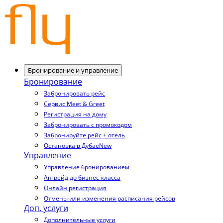
Бронирование и управление
Бронирование
Забронировать рейс
Сервис Meet & Greet
Регистрация на дому
Забронировать с промокодом
Забронируйте рейс + отель
Остановка в Дубае
New
Управление
Управление бронированием
Апгрейд до бизнес-класса
Онлайн регистрация
Отмены или изменения расписания рейсов
Доп. услуги
Дополнительные услуги