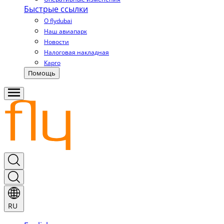
Быстрые ссылки
О flydubai
Наш авиапарк
Новости
Налоговая накладная
Карго
Помощь
RU