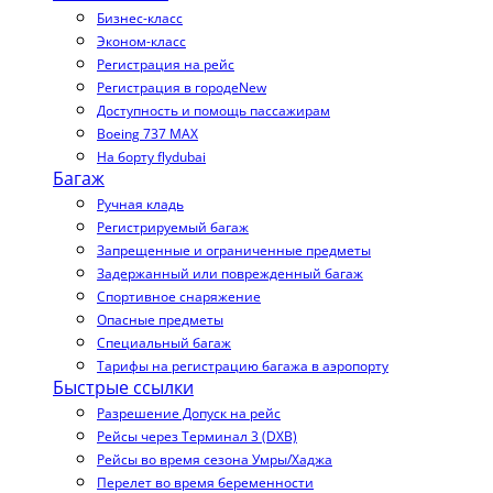
Бизнес-класс
Эконом-класс
Регистрация на рейс
Регистрация в городе
New
Доступность и помощь пассажирам
Boeing 737 MAX
На борту flydubai
Багаж
Ручная кладь
Регистрируемый багаж
Запрещенные и ограниченные предметы
Задержанный или поврежденный багаж
Спортивное снаряжение
Опасные предметы
Специальный багаж
Тарифы на регистрацию багажа в аэропорту
Быстрые ссылки
Разрешение Допуск на рейс
Рейсы через Терминал 3 (DXB)
Рейсы во время сезона Умры/Хаджа
Перелет во время беременности