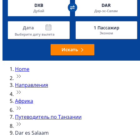
DXB
DAR
Дубай
Дар-эс-Салам
Дата
1
Пассажир
Эконом
Выберите дату вылета
Искать
Home
Направления
Африка
Путеводитель по Танзании
Dar es Salaam