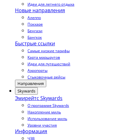
Идеи для летнего отдыха
Новые направления
Алеппо
Покхаре
Бенгази
Бангкок
Быстрые ссылки
Самые низкие тарифы
Карта маршрутов
Идеи для путешествий
Аэропорты
Стыковочные рейсы
Направления
Skywards
Эмирейтс Skywards
О программе Skywards
Накопление миль
Использование миль
Уровни участия
Информация
ЧЗВ