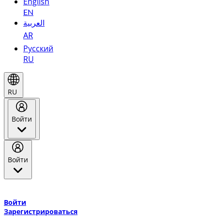
English
EN
العربية
AR
Русский
RU
RU
Войти
Войти
Добро пожаловать в Эмирейтс Skywards, программу лояльнос
авиакомпании Эмирейтс и теперь flydubai.
Войти
Зарегистрироваться