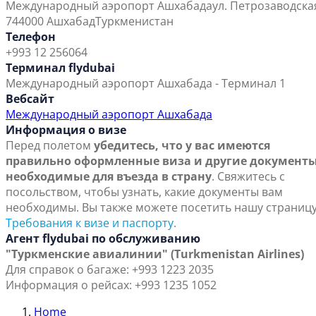
Международный аэропорт Ашхабада
ул. Петрозаводска
744000 Ашхабад
Туркменистан
Телефон
+993 12 256064
Терминал flydubai
Международный аэропорт Ашхабада - Терминал 1
Вебсайт
Международный аэропорт Ашхабада
Информация о визе
Перед полетом
убедитесь, что у вас имеются
правильно оформленные виза и другие документы
необходимые для въезда в страну
. Свяжитесь с
посольством, чтобы узнать, какие документы вам
необходимы. Вы также можете посетить нашу страниц
Требования к визе и паспорту
.
Агент flydubai по обслуживанию
"Туркменские авиалинии" (Turkmenistan Airlines)
Для справок о багаже: +993 1223 2035
Информация о рейсах: +993 1235 1052
Home