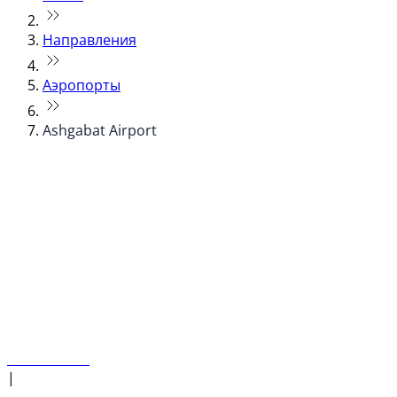
Направления
Аэропорты
Ashgabat Airport
© flydubai 2026. Все права защищены.
Наша политика
|
Условия и положения