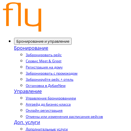
Бронирование и управление
Бронирование
Забронировать рейс
Сервис Meet & Greet
Регистрация на дому
Забронировать с промокодом
Забронируйте рейс + отель
Остановка в Дубае
New
Управление
Управление бронированием
Апгрейд до бизнес-класса
Онлайн регистрация
Отмены или изменения расписания рейсов
Доп. услуги
Дополнительные услуги