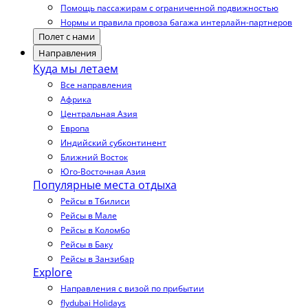
Помощь пассажирам с ограниченной подвижностью
Нормы и правила провоза багажа интерлайн-партнеров
Полет с нами
Направления
Куда мы летаем
Все направления
Африка
Центральная Азия
Европа
Индийский субконтинент
Ближний Восток
Юго-Восточная Азия
Популярные места отдыха
Рейсы в Тбилиси
Рейсы в Мале
Рейсы в Коломбо
Рейсы в Баку
Рейсы в Занзибар
Explore
Направления с визой по прибытии
flydubai Holidays