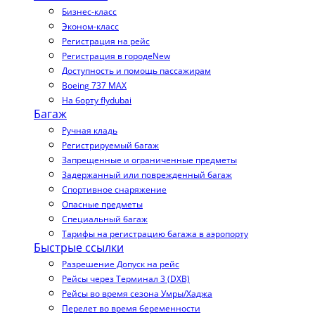
Бизнес-класс
Эконом-класс
Регистрация на рейс
Регистрация в городе
New
Доступность и помощь пассажирам
Boeing 737 MAX
На борту flydubai
Багаж
Ручная кладь
Регистрируемый багаж
Запрещенные и ограниченные предметы
Задержанный или поврежденный багаж
Спортивное снаряжение
Опасные предметы
Специальный багаж
Тарифы на регистрацию багажа в аэропорту
Быстрые ссылки
Разрешение Допуск на рейс
Рейсы через Терминал 3 (DXB)
Рейсы во время сезона Умры/Хаджа
Перелет во время беременности