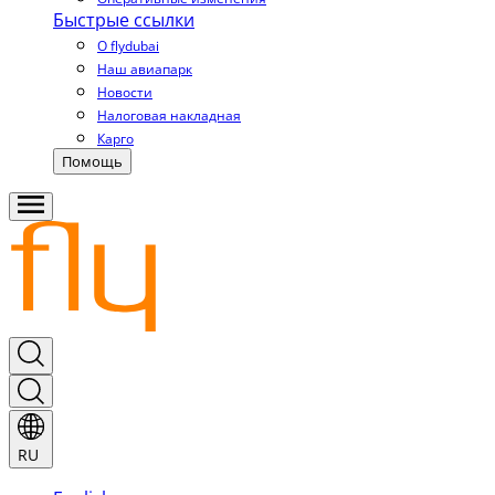
Быстрые ссылки
О flydubai
Наш авиапарк
Новости
Налоговая накладная
Карго
Помощь
RU