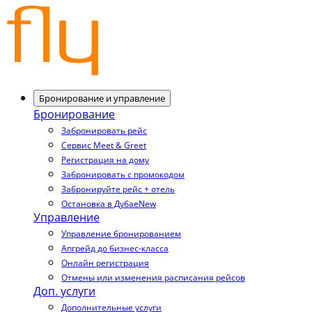
Бронирование и управление
Бронирование
Забронировать рейс
Сервис Meet & Greet
Регистрация на дому
Забронировать с промокодом
Забронируйте рейс + отель
Остановка в Дубае
New
Управление
Управление бронированием
Апгрейд до бизнес-класса
Онлайн регистрация
Отмены или изменения расписания рейсов
Доп. услуги
Дополнительные услуги