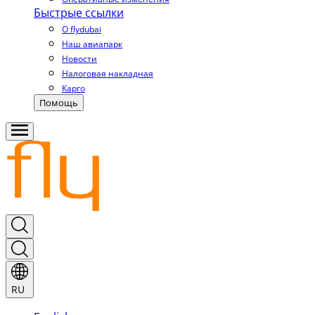
Быстрые ссылки
О flydubai
Наш авиапарк
Новости
Налоговая накладная
Карго
Помощь
RU