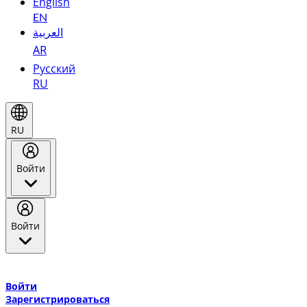
English
EN
العربية
AR
Русский
RU
RU
Войти
Войти
Добро пожаловать в Эмирейтс Skywards, программу лояльнос
авиакомпании Эмирейтс и теперь flydubai.
Войти
Зарегистрироваться