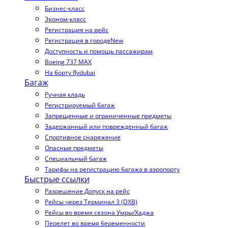
Бизнес-класс
Эконом-класс
Регистрация на рейс
Регистрация в городе
New
Доступность и помощь пассажирам
Boeing 737 MAX
На борту flydubai
Багаж
Ручная кладь
Регистрируемый багаж
Запрещенные и ограниченные предметы
Задержанный или поврежденный багаж
Спортивное снаряжение
Опасные предметы
Специальный багаж
Тарифы на регистрацию багажа в аэропорту
Быстрые ссылки
Разрешение Допуск на рейс
Рейсы через Терминал 3 (DXB)
Рейсы во время сезона Умры/Хаджа
Перелет во время беременности