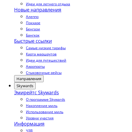
Идеи для летнего отдыха
Новые направления
Алеппо
Покхаре
Бенгази
Бангкок
Быстрые ссылки
Самые низкие тарифы
Карта маршрутов
Идеи для путешествий
Аэропорты
Стыковочные рейсы
Направления
Skywards
Эмирейтс Skywards
О программе Skywards
Накопление миль
Использование миль
Уровни участия
Информация
ЧЗВ