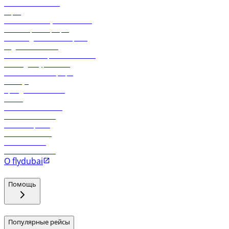
Свяжитесь с нами
Карго
Экологическая устойчивость
Онлайн-регистрация
Часто задаваемые вопросы
Отдел снабжения
Реклама на бортовой системе
Логин для турагентов
Самые низкие тарифы
Holidays
Аренда автомобиля
Отели
Работа в компании
Рейсы в Тбилиси
Рейсы в Эр-Рияд
Рейсы в Маскат
Рейсы в Мале
Рейсы в Коломбо
О flydubai
Помощь
Популярные рейсы