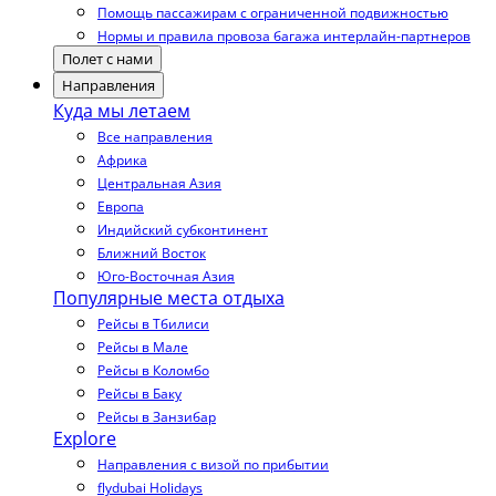
Помощь пассажирам с ограниченной подвижностью
Нормы и правила провоза багажа интерлайн-партнеров
Полет с нами
Направления
Куда мы летаем
Все направления
Африка
Центральная Азия
Европа
Индийский субконтинент
Ближний Восток
Юго-Восточная Азия
Популярные места отдыха
Рейсы в Тбилиси
Рейсы в Мале
Рейсы в Коломбо
Рейсы в Баку
Рейсы в Занзибар
Explore
Направления с визой по прибытии
flydubai Holidays