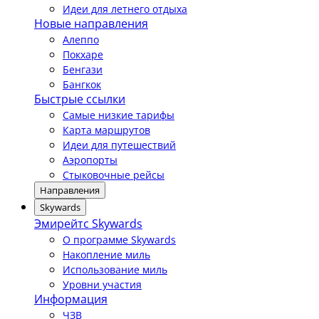
Идеи для летнего отдыха
Новые направления
Алеппо
Покхаре
Бенгази
Бангкок
Быстрые ссылки
Самые низкие тарифы
Карта маршрутов
Идеи для путешествий
Аэропорты
Стыковочные рейсы
Направления
Skywards
Эмирейтс Skywards
О программе Skywards
Накопление миль
Использование миль
Уровни участия
Информация
ЧЗВ