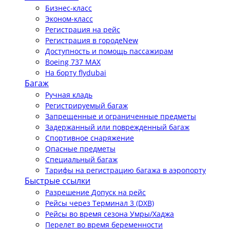
Бизнес-класс
Эконом-класс
Регистрация на рейс
Регистрация в городе
New
Доступность и помощь пассажирам
Boeing 737 MAX
На борту flydubai
Багаж
Ручная кладь
Регистрируемый багаж
Запрещенные и ограниченные предметы
Задержанный или поврежденный багаж
Спортивное снаряжение
Опасные предметы
Специальный багаж
Тарифы на регистрацию багажа в аэропорту
Быстрые ссылки
Разрешение Допуск на рейс
Рейсы через Терминал 3 (DXB)
Рейсы во время сезона Умры/Хаджа
Перелет во время беременности