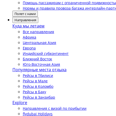
Помощь пассажирам с ограниченной подвижност
Нормы и правила провоза багажа интерлайн-парт
Полет с нами
Направления
Куда мы летаем
Все направления
Африка
Центральная Азия
Европа
Индийский субконтинент
Ближний Восток
Юго-Восточная Азия
Популярные места отдыха
Рейсы в Тбилиси
Рейсы в Мале
Рейсы в Коломбо
Рейсы в Баку
Рейсы в Занзибар
Explore
Направления с визой по прибытии
flydubai Holidays