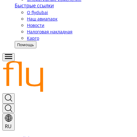
Быстрые ссылки
О flydubai
Наш авиапарк
Новости
Налоговая накладная
Карго
Помощь
RU