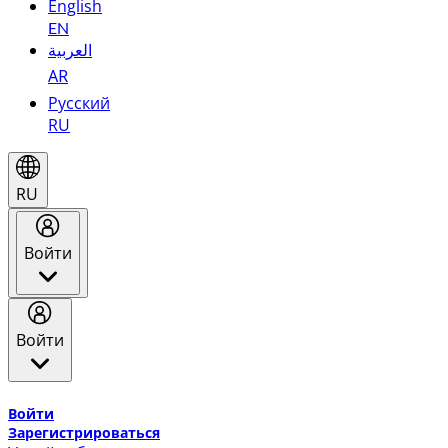
English
EN
العربية
AR
Русский
RU
RU
Войти
Войти
Добро пожаловать в Эмирейтс Skywards, программу лоя
Войти
Зарегистрироваться