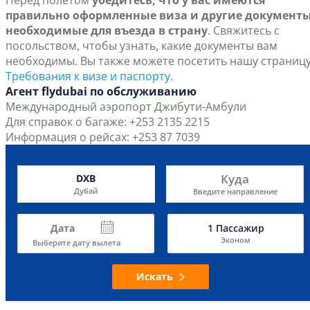
Перед полетом
убедитесь, что у вас имеются
правильно оформленные виза и другие документы
необходимые для въезда в страну
. Свяжитесь с
посольством, чтобы узнать, какие документы вам
необходимы. Вы также можете посетить нашу страниц
Требования к визе и паспорту
.
Агент flydubai по обслуживанию
Международный аэропорт Джибути-Амбули
Для справок о багаже: +253 2135 2215
Информация о рейсах: +253 87 7039
Куда
DXB
Дубай
Введите направление
Дата
1
Пассажир
Эконом
Выберите дату вылета
Искать