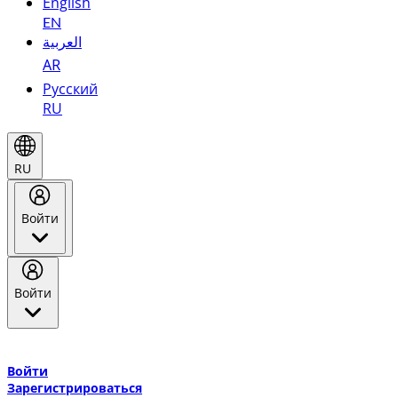
English
EN
العربية
AR
Русский
RU
RU
Войти
Войти
Добро пожаловать в Эмирейтс Skywards, программу лояльнос
авиакомпании Эмирейтс и теперь flydubai.
Войти
Зарегистрироваться