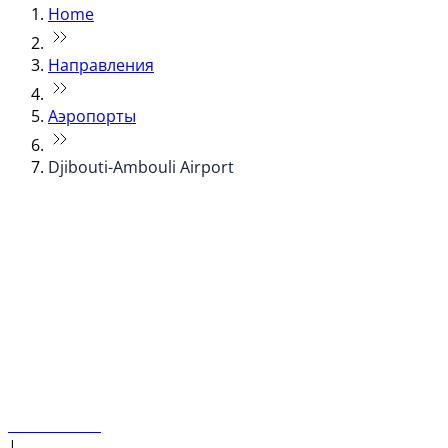
Home
Направления
Аэропорты
Djibouti-Ambouli Airport
© flydubai 2026. Все права защищены.
Наша политика
|