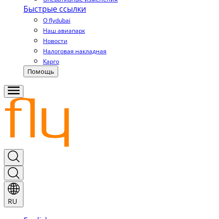
Быстрые ссылки
О flydubai
Наш авиапарк
Новости
Налоговая накладная
Карго
Помощь
RU