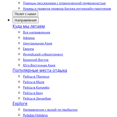
Помощь пассажирам с ограниченной подвижностью
Нормы и правила провоза багажа интерлайн-партнеров
Полет с нами
Направления
Куда мы летаем
Все направления
Африка
Центральная Азия
Европа
Индийский субконтинент
Ближний Восток
Юго-Восточная Азия
Популярные места отдыха
Рейсы в Тбилиси
Рейсы в Мале
Рейсы в Коломбо
Рейсы в Баку
Рейсы в Занзибар
Explore
Направления с визой по прибытии
flydubai Holidays