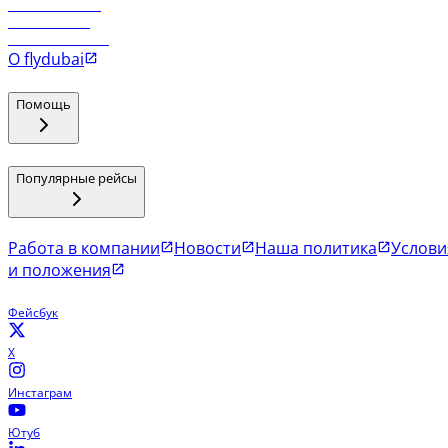
Рейсы в Маскат
Рейсы в Мале
Рейсы в Коломбо
О flydubai
Помощь
Популярные рейсы
Работа в компании
Новости
Наша политика
Услови
и положения
Фейсбук
X
Инстаграм
Ютуб