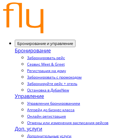
Бронирование и управление
Бронирование
Забронировать рейс
Сервис Meet & Greet
Регистрация на дому
Забронировать с промокодом
Забронируйте рейс + отель
Остановка в Дубае
New
Управление
Управление бронированием
Апгрейд до бизнес-класса
Онлайн регистрация
Отмены или изменения расписания рейсов
Доп. услуги
Дополнительные услуги