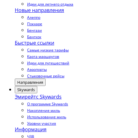
Идеи для летнего отдыха
Новые направления
Алеппо
Покхаре
Бенгази
Бангкок
Быстрые ссылки
Самые низкие тарифы
Карта маршрутов
Идеи для путешествий
Аэропорты
Стыковочные рейсы
Направления
Skywards
Эмирейтс Skywards
О программе Skywards
Накопление миль
Использование миль
Уровни участия
Информация
ЧЗВ