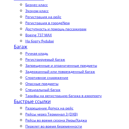
Бизнес-класс
Эконом-класс
Регистрация на рейс
Регистрация в городе
New
Доступность и помощь пассажирам
Boeing 737 MAX
На борту flydubai
Багаж
Ручная кладь
Регистрируемый багаж
Запрещенные и ограниченные предметы
Задержанный или поврежденный багаж
Спортивное снаряжение
Опасные предметы
Специальный багаж
Тарифы на регистрацию багажа в аэропорту
Быстрые ссылки
Разрешение Допуск на рейс
Рейсы через Терминал 3 (DXB)
Рейсы во время сезона Умры/Хаджа
Перелет во время беременности