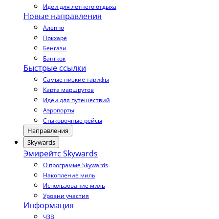
Идеи для летнего отдыха
Новые направления
Алеппо
Покхаре
Бенгази
Бангкок
Быстрые ссылки
Самые низкие тарифы
Карта маршрутов
Идеи для путешествий
Аэропорты
Стыковочные рейсы
Направления
Skywards
Эмирейтс Skywards
О программе Skywards
Накопление миль
Использование миль
Уровни участия
Информация
ЧЗВ