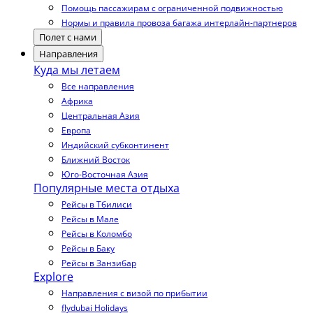
Помощь пассажирам с ограниченной подвижностью
Нормы и правила провоза багажа интерлайн-партнеров
Полет с нами
Направления
Куда мы летаем
Все направления
Африка
Центральная Азия
Европа
Индийский субконтинент
Ближний Восток
Юго-Восточная Азия
Популярные места отдыха
Рейсы в Тбилиси
Рейсы в Мале
Рейсы в Коломбо
Рейсы в Баку
Рейсы в Занзибар
Explore
Направления с визой по прибытии
flydubai Holidays