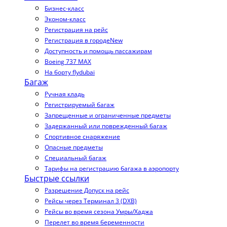
Бизнес-класс
Эконом-класс
Регистрация на рейс
Регистрация в городе
New
Доступность и помощь пассажирам
Boeing 737 MAX
На борту flydubai
Багаж
Ручная кладь
Регистрируемый багаж
Запрещенные и ограниченные предметы
Задержанный или поврежденный багаж
Спортивное снаряжение
Опасные предметы
Специальный багаж
Тарифы на регистрацию багажа в аэропорту
Быстрые ссылки
Разрешение Допуск на рейс
Рейсы через Терминал 3 (DXB)
Рейсы во время сезона Умры/Хаджа
Перелет во время беременности