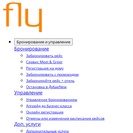
Бронирование и управление
Бронирование
Забронировать рейс
Сервис Meet & Greet
Регистрация на дому
Забронировать с промокодом
Забронируйте рейс + отель
Остановка в Дубае
New
Управление
Управление бронированием
Апгрейд до бизнес-класса
Онлайн регистрация
Отмены или изменения расписания рейсов
Доп. услуги
Дополнительные услуги