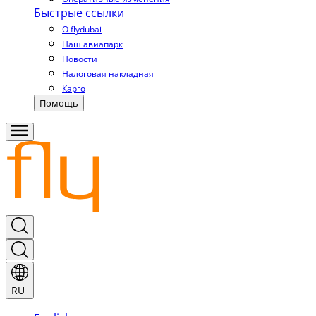
Быстрые ссылки
О flydubai
Наш авиапарк
Новости
Налоговая накладная
Карго
Помощь
RU