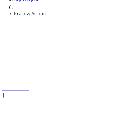
Krakow Airport
© flydubai 2026. Все права защищены.
Наша политика
|
Условия и положения
+971 600 54 44 45
Забронировать рейс
Предложения
Направления