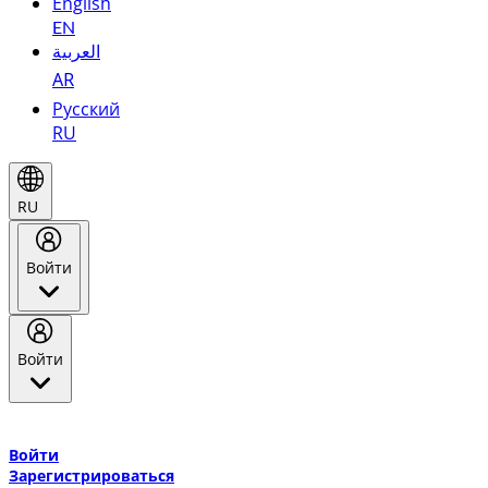
English
EN
العربية
AR
Русский
RU
RU
Войти
Войти
Добро пожаловать в Эмирейтс Skywards, программу лояльнос
авиакомпании Эмирейтс и теперь flydubai.
Войти
Зарегистрироваться