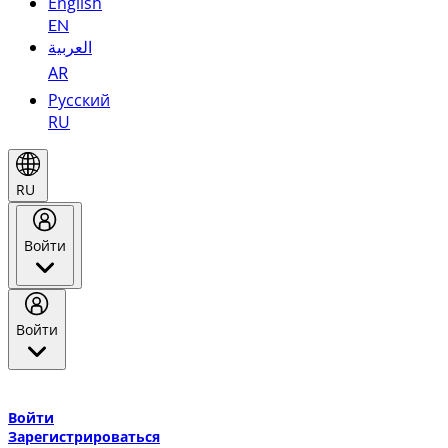
English
EN
العربية
AR
Русский
RU
RU
Войти
Войти
Добро пожаловать в Эмирейтс Skywards, программу лояльнос
авиакомпании Эмирейтс и теперь flydubai.
Войти
Зарегистрироваться