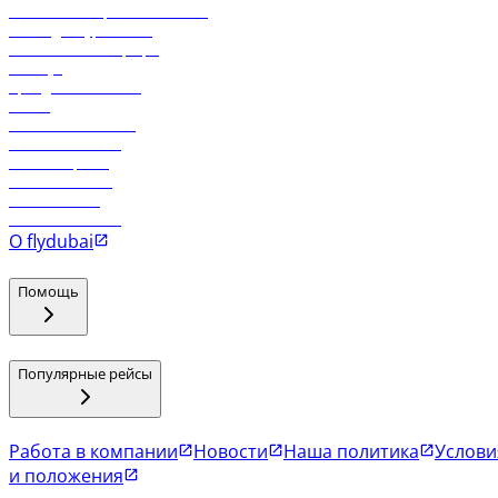
Реклама на бортовой системе
Логин для турагентов
Самые низкие тарифы
Holidays
Аренда автомобиля
Отели
Работа в компании
Рейсы в Тбилиси
Рейсы в Эр-Рияд
Рейсы в Маскат
Рейсы в Мале
Рейсы в Коломбо
О flydubai
Помощь
Популярные рейсы
Работа в компании
Новости
Наша политика
Услови
и положения