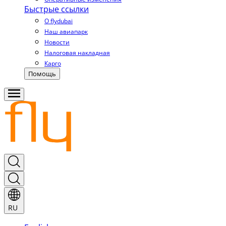
Быстрые ссылки
О flydubai
Наш авиапарк
Новости
Налоговая накладная
Карго
Помощь
RU