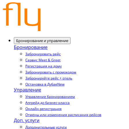
Бронирование и управление
Бронирование
Забронировать рейс
Сервис Meet & Greet
Регистрация на дому
Забронировать с промокодом
Забронируйте рейс + отель
Остановка в Дубае
New
Управление
Управление бронированием
Апгрейд до бизнес-класса
Онлайн регистрация
Отмены или изменения расписания рейсов
Доп. услуги
Дополнительные услуги