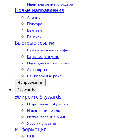
Идеи для летнего отдыха
Новые направления
Алеппо
Покхаре
Бенгази
Бангкок
Быстрые ссылки
Самые низкие тарифы
Карта маршрутов
Идеи для путешествий
Аэропорты
Стыковочные рейсы
Направления
Skywards
Эмирейтс Skywards
О программе Skywards
Накопление миль
Использование миль
Уровни участия
Информация
ЧЗВ