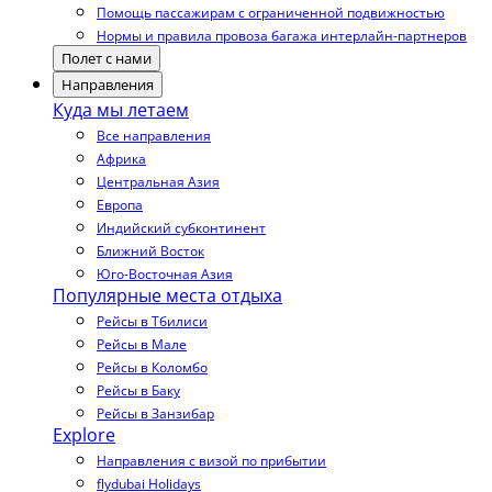
Помощь пассажирам с ограниченной подвижностью
Нормы и правила провоза багажа интерлайн-партнеров
Полет с нами
Направления
Куда мы летаем
Все направления
Африка
Центральная Азия
Европа
Индийский субконтинент
Ближний Восток
Юго-Восточная Азия
Популярные места отдыха
Рейсы в Тбилиси
Рейсы в Мале
Рейсы в Коломбо
Рейсы в Баку
Рейсы в Занзибар
Explore
Направления с визой по прибытии
flydubai Holidays