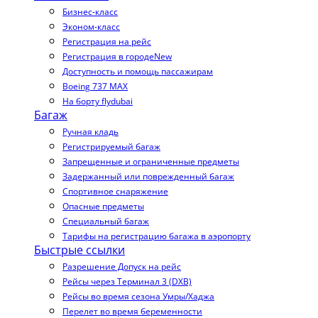
Бизнес-класс
Эконом-класс
Регистрация на рейс
Регистрация в городе
New
Доступность и помощь пассажирам
Boeing 737 MAX
На борту flydubai
Багаж
Ручная кладь
Регистрируемый багаж
Запрещенные и ограниченные предметы
Задержанный или поврежденный багаж
Спортивное снаряжение
Опасные предметы
Специальный багаж
Тарифы на регистрацию багажа в аэропорту
Быстрые ссылки
Разрешение Допуск на рейс
Рейсы через Терминал 3 (DXB)
Рейсы во время сезона Умры/Хаджа
Перелет во время беременности