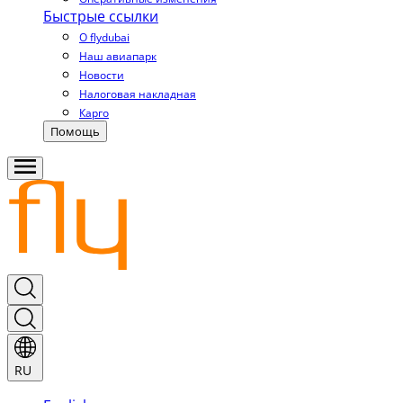
Быстрые ссылки
О flydubai
Наш авиапарк
Новости
Налоговая накладная
Карго
Помощь
RU