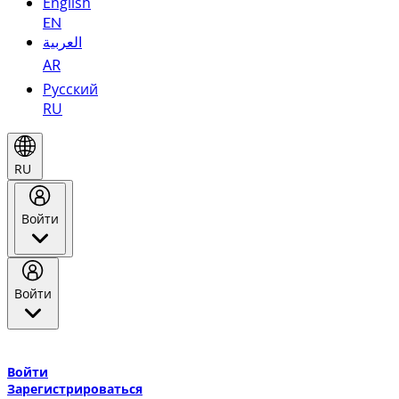
English
EN
العربية
AR
Русский
RU
RU
Войти
Войти
Добро пожаловать в Эмирейтс Skywards, программу лояльнос
авиакомпании Эмирейтс и теперь flydubai.
Войти
Зарегистрироваться