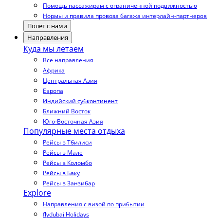
Помощь пассажирам с ограниченной подвижностью
Нормы и правила провоза багажа интерлайн-партнеров
Полет с нами
Направления
Куда мы летаем
Все направления
Африка
Центральная Азия
Европа
Индийский субконтинент
Ближний Восток
Юго-Восточная Азия
Популярные места отдыха
Рейсы в Тбилиси
Рейсы в Мале
Рейсы в Коломбо
Рейсы в Баку
Рейсы в Занзибар
Explore
Направления с визой по прибытии
flydubai Holidays