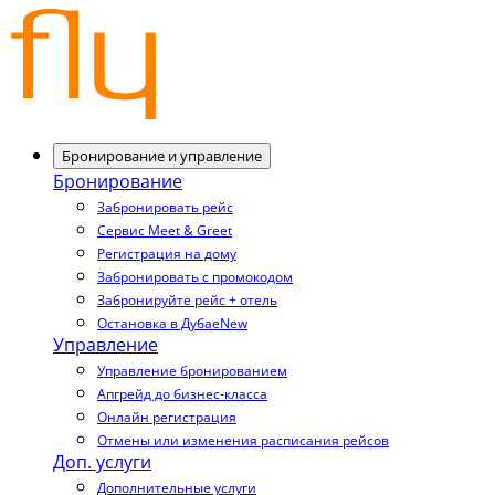
Бронирование и управление
Бронирование
Забронировать рейс
Сервис Meet & Greet
Регистрация на дому
Забронировать с промокодом
Забронируйте рейс + отель
Остановка в Дубае
New
Управление
Управление бронированием
Апгрейд до бизнес-класса
Онлайн регистрация
Отмены или изменения расписания рейсов
Доп. услуги
Дополнительные услуги