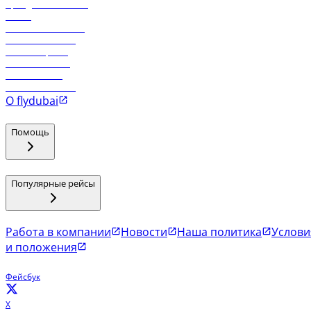
Аренда автомобиля
Отели
Работа в компании
Рейсы в Тбилиси
Рейсы в Эр-Рияд
Рейсы в Маскат
Рейсы в Мале
Рейсы в Коломбо
О flydubai
Помощь
Популярные рейсы
Работа в компании
Новости
Наша политика
Услови
и положения
Фейсбук
X