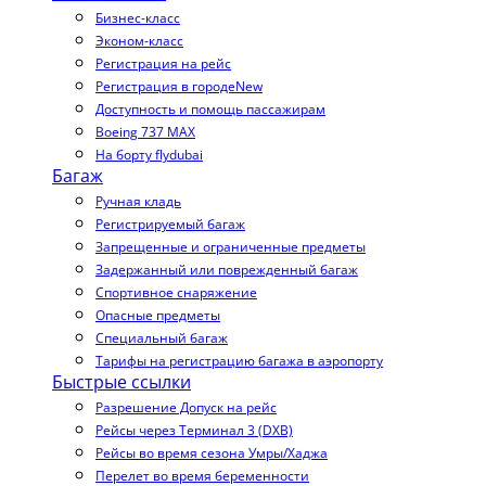
Бизнес-класс
Эконом-класс
Регистрация на рейс
Регистрация в городе
New
Доступность и помощь пассажирам
Boeing 737 MAX
На борту flydubai
Багаж
Ручная кладь
Регистрируемый багаж
Запрещенные и ограниченные предметы
Задержанный или поврежденный багаж
Спортивное снаряжение
Опасные предметы
Специальный багаж
Тарифы на регистрацию багажа в аэропорту
Быстрые ссылки
Разрешение Допуск на рейс
Рейсы через Терминал 3 (DXB)
Рейсы во время сезона Умры/Хаджа
Перелет во время беременности