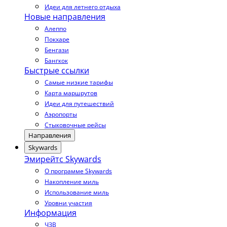
Идеи для летнего отдыха
Новые направления
Алеппо
Покхаре
Бенгази
Бангкок
Быстрые ссылки
Самые низкие тарифы
Карта маршрутов
Идеи для путешествий
Аэропорты
Стыковочные рейсы
Направления
Skywards
Эмирейтс Skywards
О программе Skywards
Накопление миль
Использование миль
Уровни участия
Информация
ЧЗВ