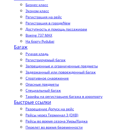
Бизнес-класс
Эконом-класс
Регистрация на рейс
Регистрация в городе
New
Доступность и помощь пассажирам
Boeing 737 MAX
На борту flydubai
Багаж
Ручная кладь
Регистрируемый багаж
Запрещенные и ограниченные предметы
Задержанный или поврежденный багаж
Спортивное снаряжение
Опасные предметы
Специальный багаж
Тарифы на регистрацию багажа в аэропорту
Быстрые ссылки
Разрешение Допуск на рейс
Рейсы через Терминал 3 (DXB)
Рейсы во время сезона Умры/Хаджа
Перелет во время беременности