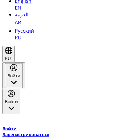
English
EN
العربية
AR
Русский
RU
RU
Войти
Войти
Добро пожаловать в Эмирейтс Skywards, программу лояльнос
авиакомпании Эмирейтс и теперь flydubai.
Войти
Зарегистрироваться