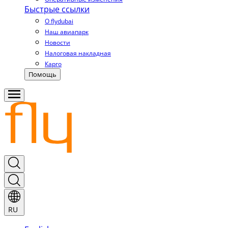
Быстрые ссылки
О flydubai
Наш авиапарк
Новости
Налоговая накладная
Карго
Помощь
RU