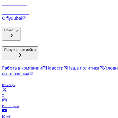
Рейсы в Маскат
Рейсы в Мале
Рейсы в Коломбо
О flydubai
Помощь
Популярные рейсы
Работа в компании
Новости
Наша политика
Услови
и положения
Фейсбук
X
Инстаграм
Ютуб