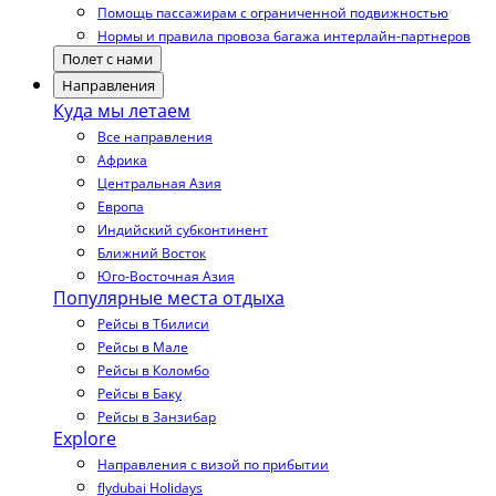
Помощь пассажирам с ограниченной подвижностью
Нормы и правила провоза багажа интерлайн-партнеров
Полет с нами
Направления
Куда мы летаем
Все направления
Африка
Центральная Азия
Европа
Индийский субконтинент
Ближний Восток
Юго-Восточная Азия
Популярные места отдыха
Рейсы в Тбилиси
Рейсы в Мале
Рейсы в Коломбо
Рейсы в Баку
Рейсы в Занзибар
Explore
Направления с визой по прибытии
flydubai Holidays