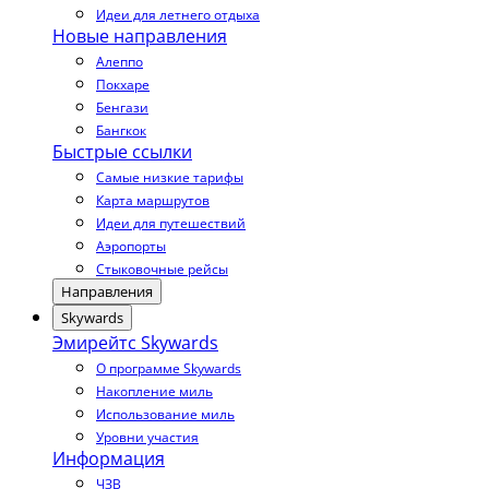
Идеи для летнего отдыха
Новые направления
Алеппо
Покхаре
Бенгази
Бангкок
Быстрые ссылки
Самые низкие тарифы
Карта маршрутов
Идеи для путешествий
Аэропорты
Стыковочные рейсы
Направления
Skywards
Эмирейтс Skywards
О программе Skywards
Накопление миль
Использование миль
Уровни участия
Информация
ЧЗВ