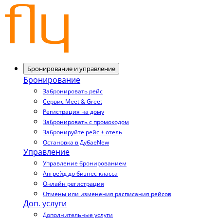
Бронирование и управление
Бронирование
Забронировать рейс
Сервис Meet & Greet
Регистрация на дому
Забронировать с промокодом
Забронируйте рейс + отель
Остановка в Дубае
New
Управление
Управление бронированием
Апгрейд до бизнес-класса
Онлайн регистрация
Отмены или изменения расписания рейсов
Доп. услуги
Дополнительные услуги