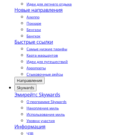
Идеи для летнего отдыха
Новые направления
Алеппо
Покхаре
Бенгази
Бангкок
Быстрые ссылки
Самые низкие тарифы
Карта маршрутов
Идеи для путешествий
Аэропорты
Стыковочные рейсы
Направления
Skywards
Эмирейтс Skywards
О программе Skywards
Накопление миль
Использование миль
Уровни участия
Информация
ЧЗВ