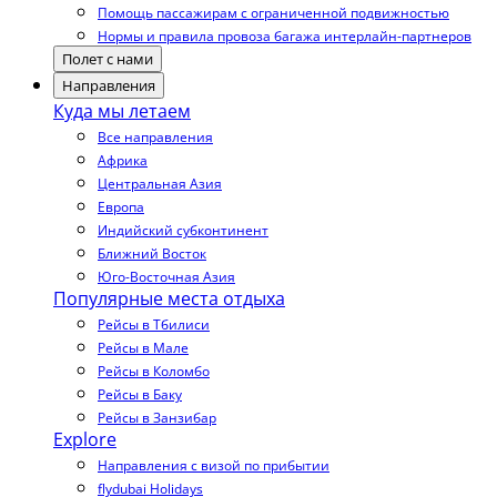
Помощь пассажирам с ограниченной подвижностью
Нормы и правила провоза багажа интерлайн-партнеров
Полет с нами
Направления
Куда мы летаем
Все направления
Африка
Центральная Азия
Европа
Индийский субконтинент
Ближний Восток
Юго-Восточная Азия
Популярные места отдыха
Рейсы в Тбилиси
Рейсы в Мале
Рейсы в Коломбо
Рейсы в Баку
Рейсы в Занзибар
Explore
Направления с визой по прибытии
flydubai Holidays