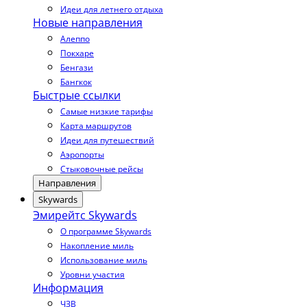
Идеи для летнего отдыха
Новые направления
Алеппо
Покхаре
Бенгази
Бангкок
Быстрые ссылки
Самые низкие тарифы
Карта маршрутов
Идеи для путешествий
Аэропорты
Стыковочные рейсы
Направления
Skywards
Эмирейтс Skywards
О программе Skywards
Накопление миль
Использование миль
Уровни участия
Информация
ЧЗВ