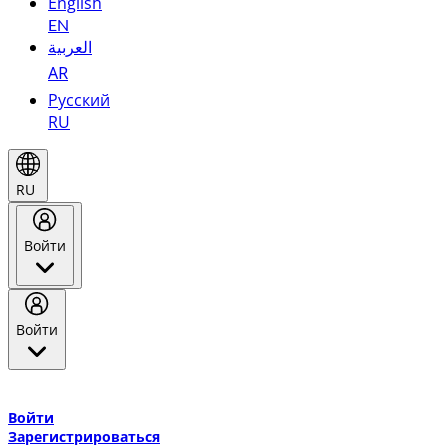
English
EN
العربية
AR
Русский
RU
RU
Войти
Войти
Добро пожаловать в Эмирейтс Skywards, программу лояльнос
авиакомпании Эмирейтс и теперь flydubai.
Войти
Зарегистрироваться