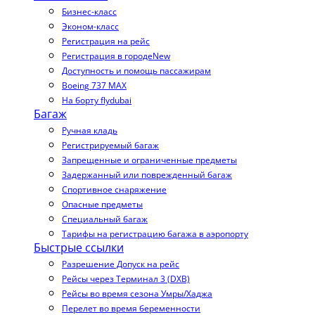
Бизнес-класс
Эконом-класс
Регистрация на рейс
Регистрация в городе
New
Доступность и помощь пассажирам
Boeing 737 MAX
На борту flydubai
Багаж
Ручная кладь
Регистрируемый багаж
Запрещенные и ограниченные предметы
Задержанный или поврежденный багаж
Спортивное снаряжение
Опасные предметы
Специальный багаж
Тарифы на регистрацию багажа в аэропорту
Быстрые ссылки
Разрешение Допуск на рейс
Рейсы через Терминал 3 (DXB)
Рейсы во время сезона Умры/Хаджа
Перелет во время беременности