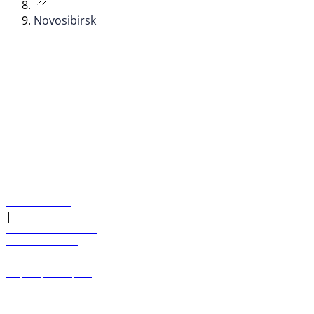
Novosibirsk
© flydubai 2026. Все права защищены.
Наша политика
|
Условия и положения
+971 600 54 44 45
Забронировать рейс
Предложения
Направления
Багаж