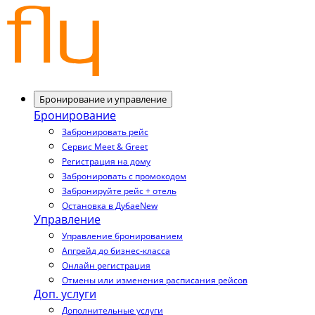
Бронирование и управление
Бронирование
Забронировать рейс
Сервис Meet & Greet
Регистрация на дому
Забронировать с промокодом
Забронируйте рейс + отель
Остановка в Дубае
New
Управление
Управление бронированием
Апгрейд до бизнес-класса
Онлайн регистрация
Отмены или изменения расписания рейсов
Доп. услуги
Дополнительные услуги