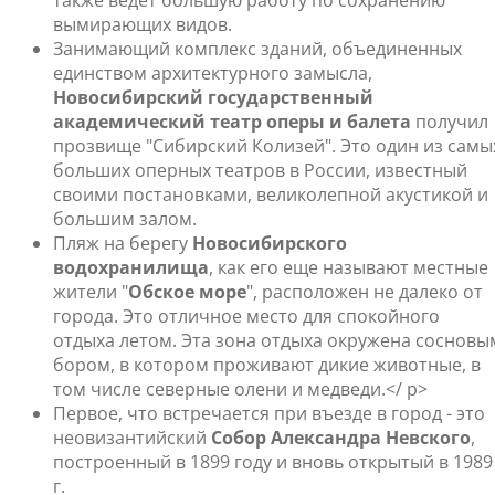
также ведет большую работу по сохранению
вымирающих видов.
Занимающий комплекс зданий, объединенных
единством архитектурного замысла,
Новосибирский государственный
академический театр оперы и балета
получил
прозвище "Сибирский Колизей". Это один из самы
больших оперных театров в России, известный
своими постановками, великолепной акустикой и
большим залом.
Пляж на берегу
Новосибирского
водохранилища
, как его еще называют местные
жители "
Обское море
", расположен не далеко от
города. Это отличное место для спокойного
отдыха летом. Эта зона отдыха окружена сосновы
бором, в котором проживают дикие животные, в
том числе северные олени и медведи.</ p>
Первое, что встречается при въезде в город - это
неовизантийский
Собор Александра Невского
,
построенный в 1899 году и вновь открытый в 1989
г.