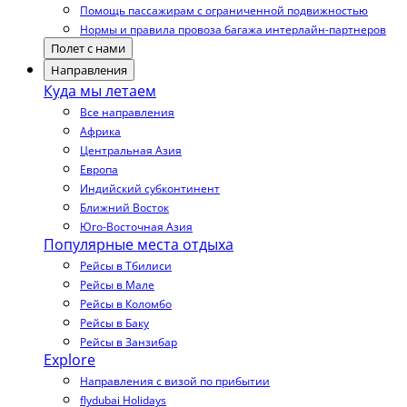
Помощь пассажирам с ограниченной подвижностью
Нормы и правила провоза багажа интерлайн-партнеров
Полет с нами
Направления
Куда мы летаем
Все направления
Африка
Центральная Азия
Европа
Индийский субконтинент
Ближний Восток
Юго-Восточная Азия
Популярные места отдыха
Рейсы в Тбилиси
Рейсы в Мале
Рейсы в Коломбо
Рейсы в Баку
Рейсы в Занзибар
Explore
Направления с визой по прибытии
flydubai Holidays