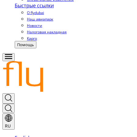
Быстрые ссылки
О flydubai
Наш авиапарк
Новости
Налоговая накладная
Карго
Помощь
RU