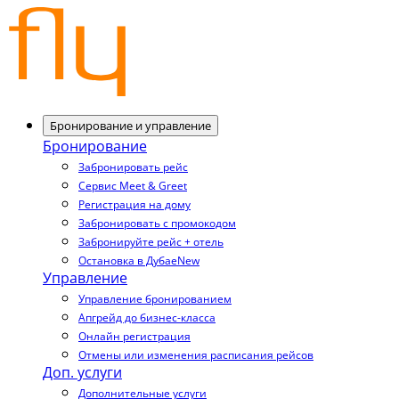
Бронирование и управление
Бронирование
Забронировать рейс
Сервис Meet & Greet
Регистрация на дому
Забронировать с промокодом
Забронируйте рейс + отель
Остановка в Дубае
New
Управление
Управление бронированием
Апгрейд до бизнес-класса
Онлайн регистрация
Отмены или изменения расписания рейсов
Доп. услуги
Дополнительные услуги