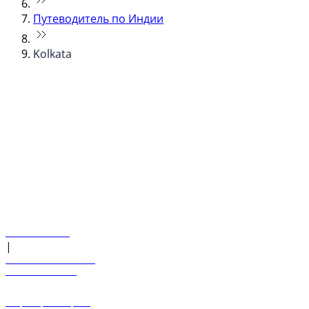
Путеводитель по Индии
Kolkata
© flydubai 2026. Все права защищены.
Наша политика
|
Условия и положения
+971 600 54 44 45
Забронировать рейс