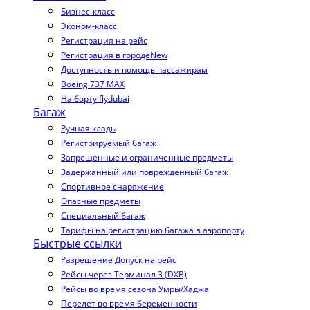
Бизнес-класс
Эконом-класс
Регистрация на рейс
Регистрация в городе
New
Доступность и помощь пассажирам
Boeing 737 MAX
На борту flydubai
Багаж
Ручная кладь
Регистрируемый багаж
Запрещенные и ограниченные предметы
Задержанный или поврежденный багаж
Спортивное снаряжение
Опасные предметы
Специальный багаж
Тарифы на регистрацию багажа в аэропорту
Быстрые ссылки
Разрешение Допуск на рейс
Рейсы через Терминал 3 (DXB)
Рейсы во время сезона Умры/Хаджа
Перелет во время беременности