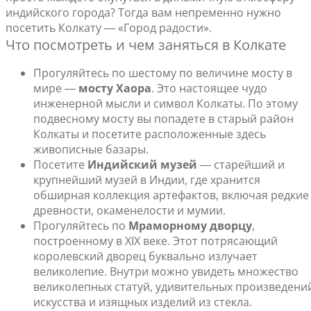
индийского города? Тогда вам непременно нужно
посетить Колкату ― «Город радости».
Что посмотреть и чем заняться в Колкате
Прогуляйтесь по шестому по величине мосту в
мире ―
мосту Хаора
. Это настоящее чудо
инженерной мысли и символ Колкаты. По этому
подвесному мосту вы попадете в старый район
Колкаты и посетите расположенные здесь
живописные базары.
Посетите
Индийский музей
― старейший и
крупнейший музей в Индии, где хранится
обширная коллекция артефактов, включая редкие
древности, окаменелости и мумии.
Прогуляйтесь по
Мраморному дворцу
,
построенному в XIX веке. Этот потрясающий
королевский дворец буквально излучает
великолепие. Внутри можно увидеть множество
великолепных статуй, удивительных произведени
искусства и изящных изделий из стекла.