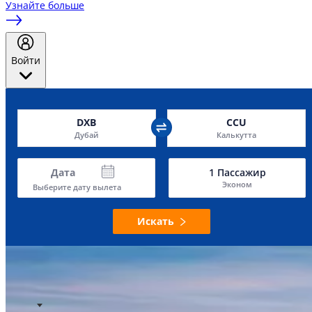
Узнайте больше
Войти
DXB
CCU
Дубай
Калькутта
Дата
1
Пассажир
Эконом
Выберите дату вылета
Искать