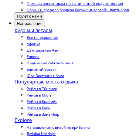
Помощь пассажирам с ограниченной подвижностью
Нормы и правила провоза багажа интерлайн-партнеров
Полет с нами
Направления
Куда мы летаем
Все направления
Африка
Центральная Азия
Европа
Индийский субконтинент
Ближний Восток
Юго-Восточная Азия
Популярные места отдыха
Рейсы в Тбилиси
Рейсы в Мале
Рейсы в Коломбо
Рейсы в Баку
Рейсы в Занзибар
Explore
Направления с визой по прибытии
flydubai Holidays