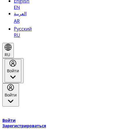
English
EN
العربية
AR
Русский
RU
RU
Войти
Войти
Добро пожаловать в Эмирейтс Skywards, программу лояльнос
авиакомпании Эмирейтс и теперь flydubai.
Войти
Зарегистрироваться