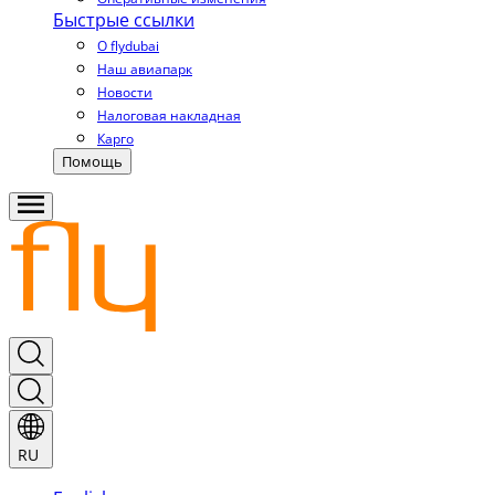
Быстрые ссылки
О flydubai
Наш авиапарк
Новости
Налоговая накладная
Карго
Помощь
RU