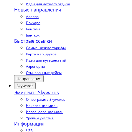
Идеи для летнего отдыха
Новые направления
Алеппо
Покхаре
Бенгази
Бангкок
Быстрые ссылки
Самые низкие тарифы
Карта маршрутов
Идеи для путешествий
Аэропорты
Стыковочные рейсы
Направления
Skywards
Эмирейтс Skywards
О программе Skywards
Накопление миль
Использование миль
Уровни участия
Информация
ЧЗВ