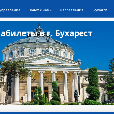
 управление
Полет с нами
Направления
Skywards
билеты в г. Бухарест