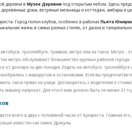
ой деревни в
Музее Деревни
под открытым небом. Здесь предс
я деревянные дома, ветряные мельницы и коттеджи, амбары и ц
реста. Город полон клубов, особенно в районах
Пьята Юнирил
ыкальная жизнь в самых разных стилях, от джаза и танцевальной
автобусе, троллейбусе, трамвае, метро или на такси. Метро - э
етки метро обслуживают большинство крупных районов города.
я от доллара за две поездки. Ездить на автобусе, троллейбусе
разобрались с маршрутом и остановками. Если вы предпочитает
ймать такси прямо на улице. Договоритесь с водителем о стоимо
ь машину напрокат. Для этого вам должно быть не менее 21 го
ков
ится всего в двух с половиной часах от Бухареста. Главная ег
ольше известен как замок Дракулы.