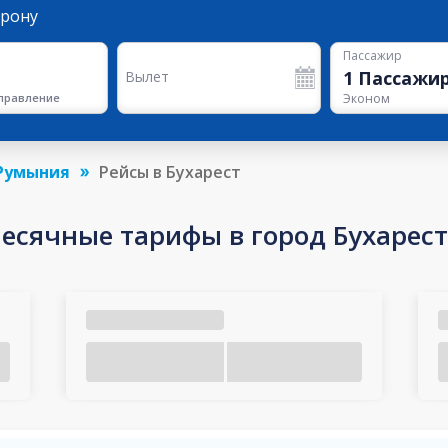
орону
Пассажир
1
Пассажи
Вылет
правление
Эконом
Румыния
Рейсы в Бухарест
сячные тарифы в город Бухарест