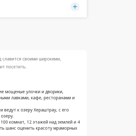
д славится своими широкими,
ит посетить.
кие мощеные улочки и дворики,
ными лавками, кафе, ресторанами и
 ведут к озеру Хераштрау, с его
озеру.
1100 комнат, 12 этажей над землей и 4
есть шанс оценить красоту мраморных