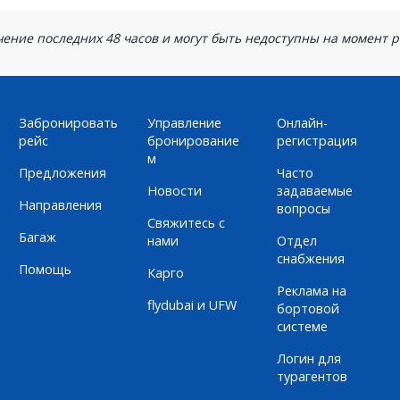
ение последних 48 часов и могут быть недоступны на момент р
Забронировать
Управление
Онлайн-
рейс
бронирование
регистрация
м
Предложения
Часто
Новости
задаваемые
Направления
вопросы
Свяжитесь с
Багаж
нами
Отдел
снабжения
Помощь
Карго
Реклама на
flydubai и UFW
бортовой
системе
Логин для
турагентов