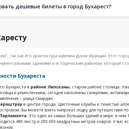
овать дешевые билеты в город Бухарест?
харесту
м", так как его архитектура навеяна духом Франции. Этот горо
нументальными зданиями и историческим районом, который сто
ности Бухареста
го Бухареста в
районе Липсканы
, старом районе столицы. Уз
говцы и ремесленники, сегодня наполнены галереями, антиквар
ивленная – улица Смардан.
Хераштрау
в центре города. Цветочные клумбы и тенистые аллеи
стровом. Вы можете взять напрокат лодку для путешествия по 
 Парламента
. Это одно из самых больших зданий в мире: в нем 
ходится 480 люстр и 200 000 квадратных метров ковров. У вас 
лконов.