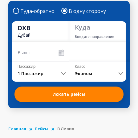
Туда-обратно
В одну сторону
Куда
DXB
Дубай
Введите направление
Вылет
Пассажир
Класс
1
Пассажир
Эконом
Искать рейсы
Главная
Рейсы
В Ливия