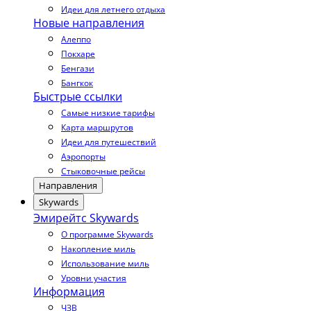
Идеи для летнего отдыха
Новые направления
Алеппо
Покхаре
Бенгази
Бангкок
Быстрые ссылки
Самые низкие тарифы
Карта маршрутов
Идеи для путешествий
Аэропорты
Стыковочные рейсы
Направления
Skywards
Эмирейтс Skywards
О программе Skywards
Накопление миль
Использование миль
Уровни участия
Информация
ЧЗВ