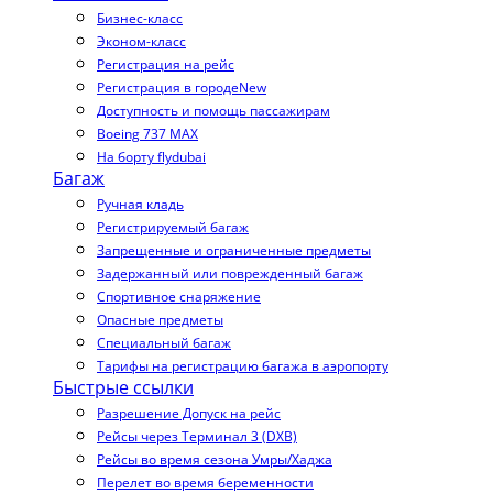
Бизнес-класс
Эконом-класс
Регистрация на рейс
Регистрация в городе
New
Доступность и помощь пассажирам
Boeing 737 MAX
На борту flydubai
Багаж
Ручная кладь
Регистрируемый багаж
Запрещенные и ограниченные предметы
Задержанный или поврежденный багаж
Спортивное снаряжение
Опасные предметы
Специальный багаж
Тарифы на регистрацию багажа в аэропорту
Быстрые ссылки
Разрешение Допуск на рейс
Рейсы через Терминал 3 (DXB)
Рейсы во время сезона Умры/Хаджа
Перелет во время беременности