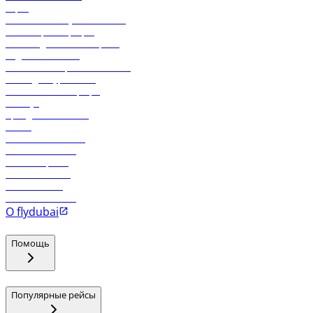
Карго
Экологическая устойчивость
Онлайн-регистрация
Часто задаваемые вопросы
Отдел снабжения
Реклама на бортовой системе
Логин для турагентов
Самые низкие тарифы
Holidays
Аренда автомобиля
Отели
Работа в компании
Рейсы в Тбилиси
Рейсы в Эр-Рияд
Рейсы в Маскат
Рейсы в Мале
Рейсы в Коломбо
О flydubai
Помощь
Популярные рейсы