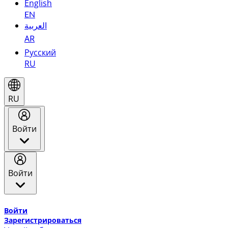
English
EN
العربية
AR
Русский
RU
RU
Войти
Войти
Добро пожаловать в Эмирейтс Skywards, программу лоя
Войти
Зарегистрироваться