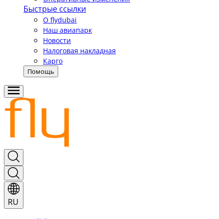
Быстрые ссылки
О flydubai
Наш авиапарк
Новости
Налоговая накладная
Карго
Помощь
RU