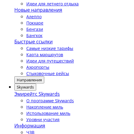
Идеи для летнего отдыха
Новые направления
Алеппо
Покхаре
Бенгази
Бангкок
Быстрые ссылки
Самые низкие тарифы
Карта маршрутов
Идеи для путешествий
Аэропорты
Стыковочные рейсы
Направления
Skywards
Эмирейтс Skywards
О программе Skywards
Накопление миль
Использование миль
Уровни участия
Информация
ЧЗВ