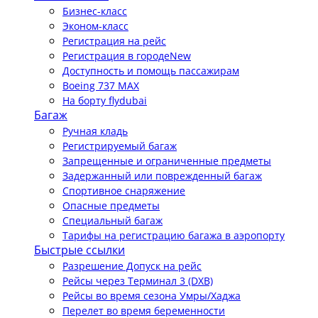
Бизнес-класс
Эконом-класс
Регистрация на рейс
Регистрация в городе
New
Доступность и помощь пассажирам
Boeing 737 MAX
На борту flydubai
Багаж
Ручная кладь
Регистрируемый багаж
Запрещенные и ограниченные предметы
Задержанный или поврежденный багаж
Спортивное снаряжение
Опасные предметы
Специальный багаж
Тарифы на регистрацию багажа в аэропорту
Быстрые ссылки
Разрешение Допуск на рейс
Рейсы через Терминал 3 (DXB)
Рейсы во время сезона Умры/Хаджа
Перелет во время беременности