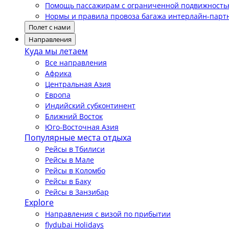
Помощь пассажирам с ограниченной подвижност
Нормы и правила провоза багажа интерлайн-парт
Полет с нами
Направления
Куда мы летаем
Все направления
Африка
Центральная Азия
Европа
Индийский субконтинент
Ближний Восток
Юго-Восточная Азия
Популярные места отдыха
Рейсы в Тбилиси
Рейсы в Мале
Рейсы в Коломбо
Рейсы в Баку
Рейсы в Занзибар
Explore
Направления с визой по прибытии
flydubai Holidays