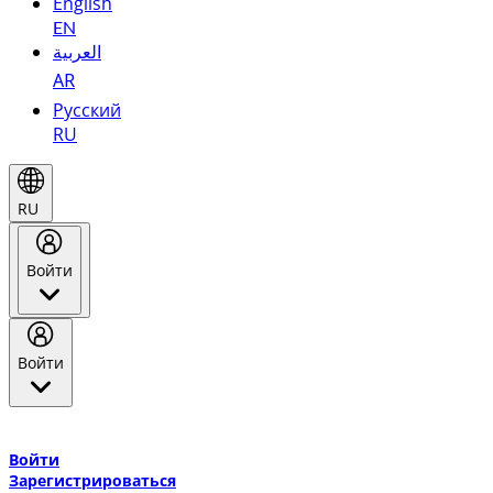
English
EN
العربية
AR
Русский
RU
RU
Войти
Войти
Добро пожаловать в Эмирейтс Skywards, программу лояльнос
авиакомпании Эмирейтс и теперь flydubai.
Войти
Зарегистрироваться