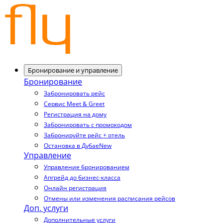
Бронирование и управление
Бронирование
Забронировать рейс
Сервис Meet & Greet
Регистрация на дому
Забронировать с промокодом
Забронируйте рейс + отель
Остановка в Дубае
New
Управление
Управление бронированием
Апгрейд до бизнес-класса
Онлайн регистрация
Отмены или изменения расписания рейсов
Доп. услуги
Дополнительные услуги