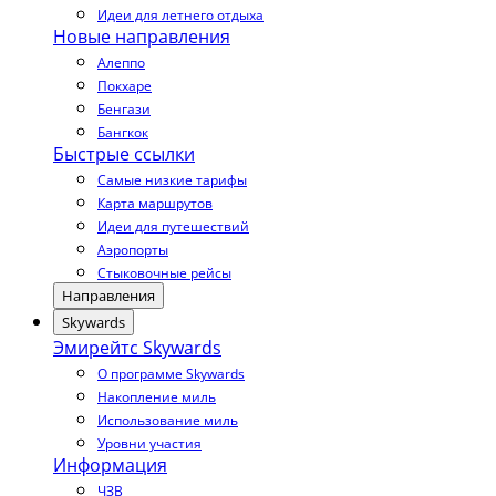
Идеи для летнего отдыха
Новые направления
Алеппо
Покхаре
Бенгази
Бангкок
Быстрые ссылки
Самые низкие тарифы
Карта маршрутов
Идеи для путешествий
Аэропорты
Стыковочные рейсы
Направления
Skywards
Эмирейтс Skywards
О программе Skywards
Накопление миль
Использование миль
Уровни участия
Информация
ЧЗВ