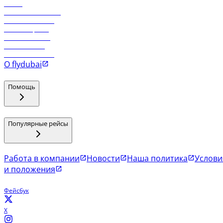
Отели
Работа в компании
Рейсы в Тбилиси
Рейсы в Эр-Рияд
Рейсы в Маскат
Рейсы в Мале
Рейсы в Коломбо
О flydubai
Помощь
Популярные рейсы
Работа в компании
Новости
Наша политика
Услови
и положения
Фейсбук
X