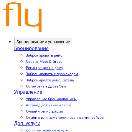
Бронирование и управление
Бронирование
Забронировать рейс
Сервис Meet & Greet
Регистрация на дому
Забронировать с промокодом
Забронируйте рейс + отель
Остановка в Дубае
New
Управление
Управление бронированием
Апгрейд до бизнес-класса
Онлайн регистрация
Отмены или изменения расписания рейсов
Доп. услуги
Дополнительные услуги