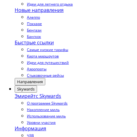
Идеи для летнего отдыха
Новые направления
Алеппо
Покхаре
Бенгази
Бангкок
Быстрые ссылки
Самые низкие тарифы
Карта маршрутов
Идеи для путешествий
Аэропорты
Стыковочные рейсы
Направления
Skywards
Эмирейтс Skywards
О программе Skywards
Накопление миль
Использование миль
Уровни участия
Информация
ЧЗВ