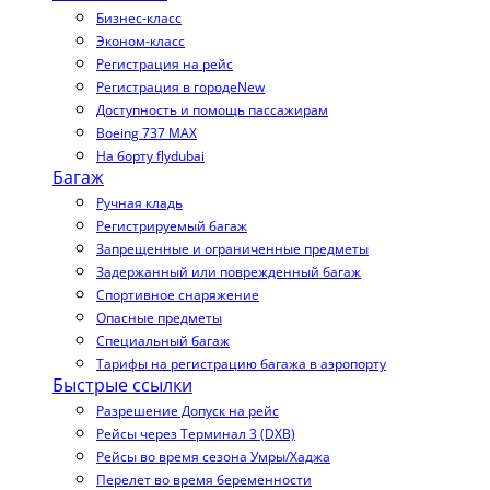
Бизнес-класс
Эконом-класс
Регистрация на рейс
Регистрация в городе
New
Доступность и помощь пассажирам
Boeing 737 MAX
На борту flydubai
Багаж
Ручная кладь
Регистрируемый багаж
Запрещенные и ограниченные предметы
Задержанный или поврежденный багаж
Спортивное снаряжение
Опасные предметы
Специальный багаж
Тарифы на регистрацию багажа в аэропорту
Быстрые ссылки
Разрешение Допуск на рейс
Рейсы через Терминал 3 (DXB)
Рейсы во время сезона Умры/Хаджа
Перелет во время беременности