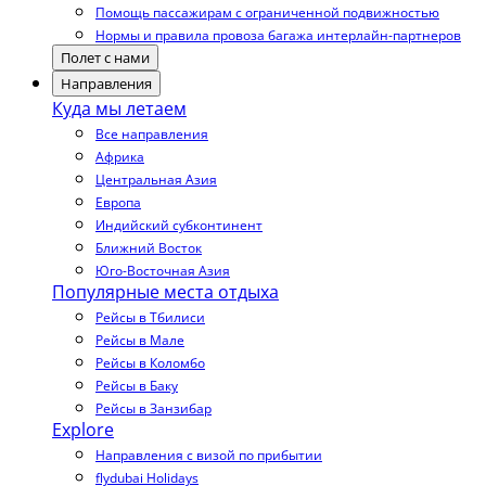
Помощь пассажирам с ограниченной подвижностью
Нормы и правила провоза багажа интерлайн-партнеров
Полет с нами
Направления
Куда мы летаем
Все направления
Африка
Центральная Азия
Европа
Индийский субконтинент
Ближний Восток
Юго-Восточная Азия
Популярные места отдыха
Рейсы в Тбилиси
Рейсы в Мале
Рейсы в Коломбо
Рейсы в Баку
Рейсы в Занзибар
Explore
Направления с визой по прибытии
flydubai Holidays