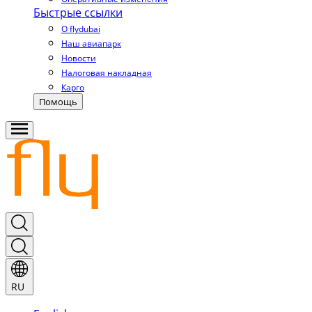
Быстрые ссылки
О flydubai
Наш авиапарк
Новости
Налоговая накладная
Карго
Помощь
RU