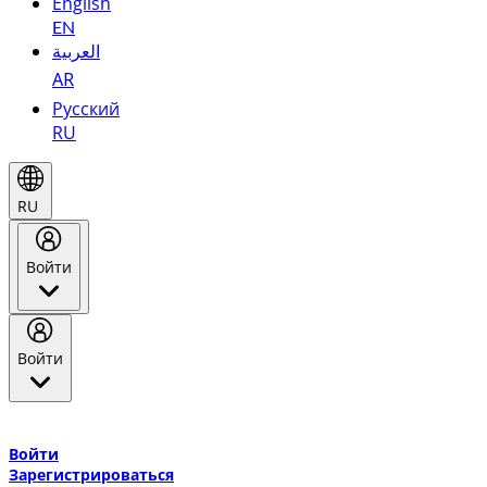
English
EN
العربية
AR
Русский
RU
RU
Войти
Войти
Добро пожаловать в Эмирейтс Skywards, программу лояльнос
авиакомпании Эмирейтс и теперь flydubai.
Войти
Зарегистрироваться