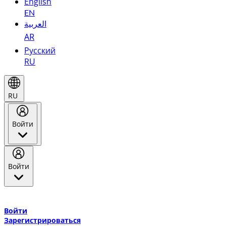
English
EN
العربية
AR
Русский
RU
RU
Войти
Войти
Добро пожаловать в Эмирейтс Skywards, программу лояльнос
авиакомпании Эмирейтс и теперь flydubai.
Войти
Зарегистрироваться