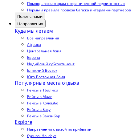
Помощь пассажирам с ограниченной подвижностью
Нормы и правила провоза багажа интерлайн-партнеров
Полет с нами
Направления
Куда мы летаем
Все направления
Африка
Центральная Азия
Европа
Индийский субконтинент
Ближний Восток
Юго-Восточная Азия
Популярные места отдыха
Рейсы в Тбилиси
Рейсы в Мале
Рейсы в Коломбо
Рейсы в Баку
Рейсы в Занзибар
Explore
Направления с визой по прибытии
flydubai Holidays