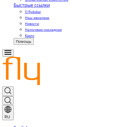
Быстрые ссылки
О flydubai
Наш авиапарк
Новости
Налоговая накладная
Карго
Помощь
RU