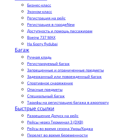
Бизнес-класс
Эконом-класс
Регистрация на рейс
Регистрация в городе
New
Доступность и помощь пассажирам
Boeing 737 MAX
На борту flydubai
Багаж
Ручная кладь
Регистрируемый багаж
Запрещенные и ограниченные предметы
Задержанный или поврежденный багаж
Спортивное снаряжение
Опасные предметы
Специальный багаж
Тарифы на регистрацию багажа в аэропорту
Быстрые ссылки
Разрешение Допуск на рейс
Рейсы через Терминал 3 (DXB)
Рейсы во время сезона Умры/Хаджа
Перелет во время беременности