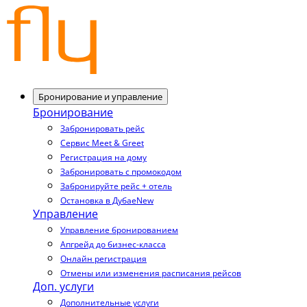
Бронирование и управление
Бронирование
Забронировать рейс
Сервис Meet & Greet
Регистрация на дому
Забронировать с промокодом
Забронируйте рейс + отель
Остановка в Дубае
New
Управление
Управление бронированием
Апгрейд до бизнес-класса
Онлайн регистрация
Отмены или изменения расписания рейсов
Доп. услуги
Дополнительные услуги