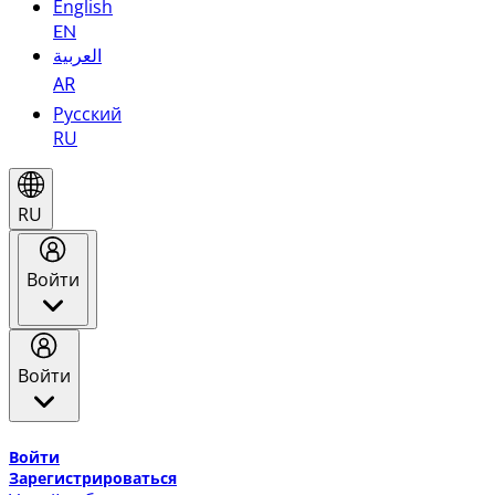
English
EN
العربية
AR
Русский
RU
RU
Войти
Войти
Добро пожаловать в Эмирейтс Skywards, программу лоя
Войти
Зарегистрироваться