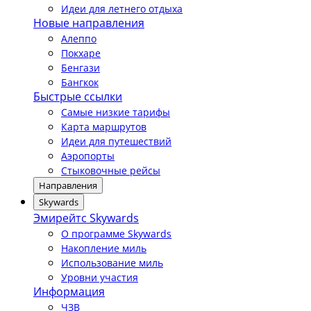
Идеи для летнего отдыха
Новые направления
Алеппо
Покхаре
Бенгази
Бангкок
Быстрые ссылки
Самые низкие тарифы
Карта маршрутов
Идеи для путешествий
Аэропорты
Стыковочные рейсы
Направления
Skywards
Эмирейтс Skywards
О программе Skywards
Накопление миль
Использование миль
Уровни участия
Информация
ЧЗВ