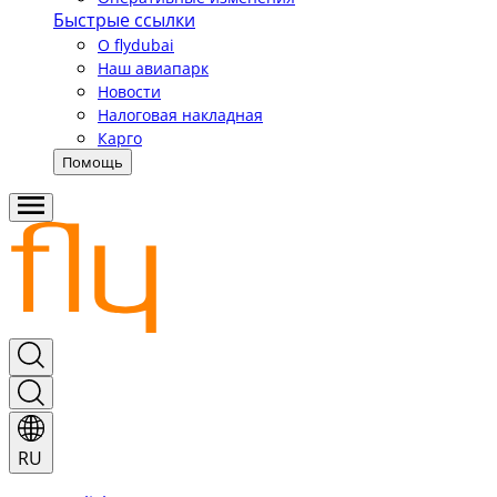
Быстрые ссылки
О flydubai
Наш авиапарк
Новости
Налоговая накладная
Карго
Помощь
RU