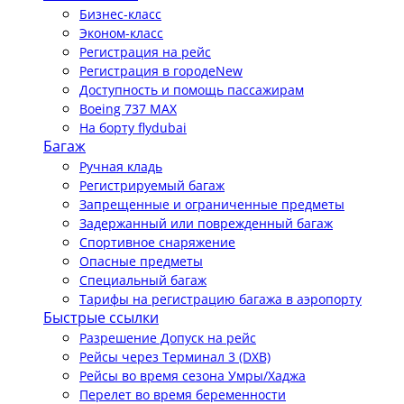
Бизнес-класс
Эконом-класс
Регистрация на рейс
Регистрация в городе
New
Доступность и помощь пассажирам
Boeing 737 MAX
На борту flydubai
Багаж
Ручная кладь
Регистрируемый багаж
Запрещенные и ограниченные предметы
Задержанный или поврежденный багаж
Спортивное снаряжение
Опасные предметы
Специальный багаж
Тарифы на регистрацию багажа в аэропорту
Быстрые ссылки
Разрешение Допуск на рейс
Рейсы через Терминал 3 (DXB)
Рейсы во время сезона Умры/Хаджа
Перелет во время беременности