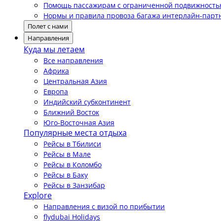
Помощь пассажирам с ограниченной подвижност
Нормы и правила провоза багажа интерлайн-парт
Полет с нами
Направления
Куда мы летаем
Все направления
Африка
Центральная Азия
Европа
Индийский субконтинент
Ближний Восток
Юго-Восточная Азия
Популярные места отдыха
Рейсы в Тбилиси
Рейсы в Мале
Рейсы в Коломбо
Рейсы в Баку
Рейсы в Занзибар
Explore
Направления с визой по прибытии
flydubai Holidays