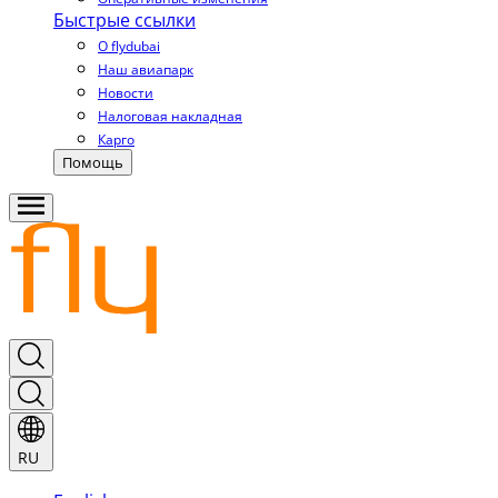
Быстрые ссылки
О flydubai
Наш авиапарк
Новости
Налоговая накладная
Карго
Помощь
RU