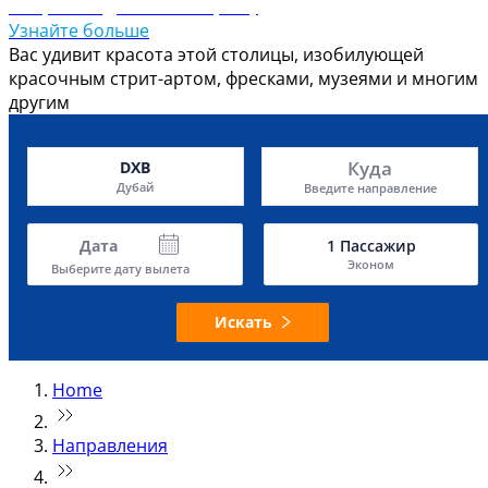
Откройте для себя Тирану
Узнайте больше
Вас удивит красота этой столицы, изобилующей
красочным стрит-артом, фресками, музеями и многим
другим
Куда
DXB
Дубай
Введите направление
Дата
1
Пассажир
Эконом
Выберите дату вылета
Искать
Home
Направления