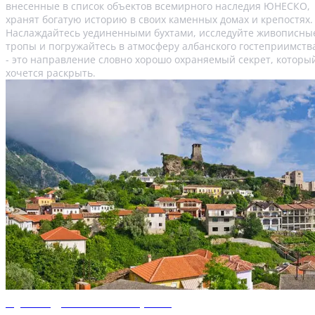
внесенные в список объектов всемирного наследия ЮНЕСКО,
хранят богатую историю в своих каменных домах и крепостях.
Наслаждайтесь уединенными бухтами, исследуйте живописны
тропы и погружайтесь в атмосферу албанского гостеприимств
- это направление словно хорошо охраняемый секрет, которы
хочется раскрыть.
Путеводитель по Тиране