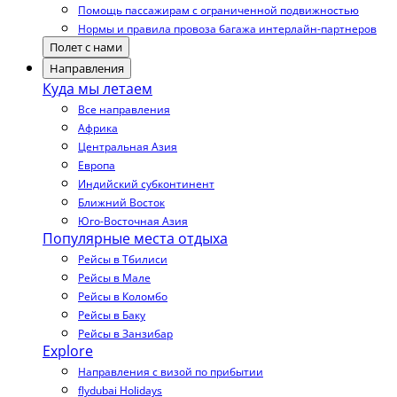
Помощь пассажирам с ограниченной подвижностью
Нормы и правила провоза багажа интерлайн-партнеров
Полет с нами
Направления
Куда мы летаем
Все направления
Африка
Центральная Азия
Европа
Индийский субконтинент
Ближний Восток
Юго-Восточная Азия
Популярные места отдыха
Рейсы в Тбилиси
Рейсы в Мале
Рейсы в Коломбо
Рейсы в Баку
Рейсы в Занзибар
Explore
Направления с визой по прибытии
flydubai Holidays