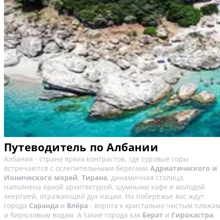
Путеводитель по Албании
Албания - страна ярких контрастов, где суровые горы
встречаются с ослепительными берегами
Адриатического и
Ионического морей
.
Тирана
, динамичная столица,
наполнена яркой архитектурой, шумными кафе и молодой
энергией, отражающей дух нации. На побережье вас ждут
города
Саранда
и
Влёра
- ворота к кристально чистым пляжа
и бирюзовым водам. А такие города как
Берат
и
Гирокастра
,