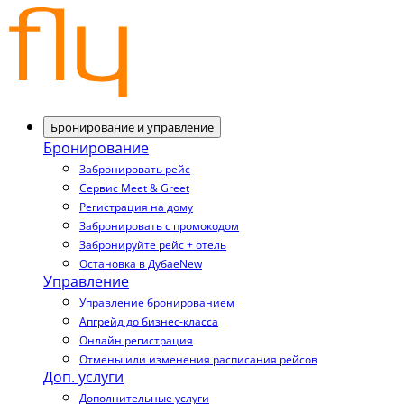
Бронирование и управление
Бронирование
Забронировать рейс
Сервис Meet & Greet
Регистрация на дому
Забронировать с промокодом
Забронируйте рейс + отель
Остановка в Дубае
New
Управление
Управление бронированием
Апгрейд до бизнес-класса
Онлайн регистрация
Отмены или изменения расписания рейсов
Доп. услуги
Дополнительные услуги