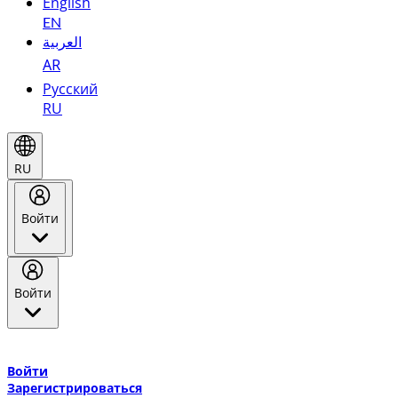
English
EN
العربية
AR
Русский
RU
RU
Войти
Войти
Добро пожаловать в Эмирейтс Skywards, программу лояльнос
авиакомпании Эмирейтс и теперь flydubai.
Войти
Зарегистрироваться