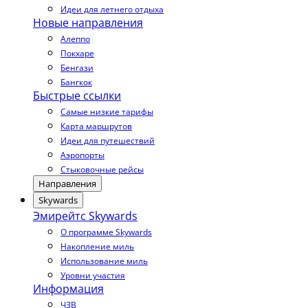
Идеи для летнего отдыха
Новые направления
Алеппо
Покхаре
Бенгази
Бангкок
Быстрые ссылки
Самые низкие тарифы
Карта маршрутов
Идеи для путешествий
Аэропорты
Стыковочные рейсы
Направления
Skywards
Эмирейтс Skywards
О программе Skywards
Накопление миль
Использование миль
Уровни участия
Информация
ЧЗВ