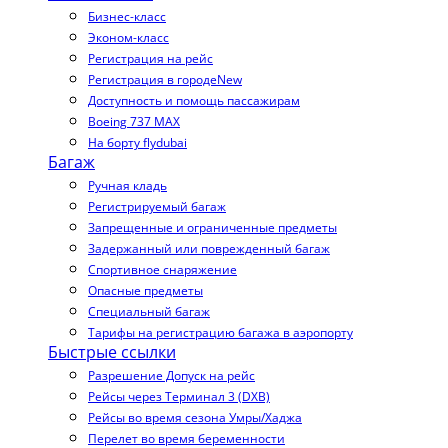
Бизнес-класс
Эконом-класс
Регистрация на рейс
Регистрация в городе
New
Доступность и помощь пассажирам
Boeing 737 MAX
На борту flydubai
Багаж
Ручная кладь
Регистрируемый багаж
Запрещенные и ограниченные предметы
Задержанный или поврежденный багаж
Спортивное снаряжение
Опасные предметы
Специальный багаж
Тарифы на регистрацию багажа в аэропорту
Быстрые ссылки
Разрешение Допуск на рейс
Рейсы через Терминал 3 (DXB)
Рейсы во время сезона Умры/Хаджа
Перелет во время беременности