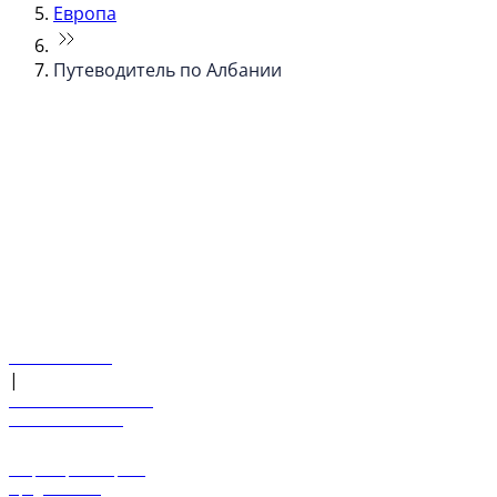
Европа
Путеводитель по Албании
© flydubai 2026. Все права защищены.
Наша политика
|
Условия и положения
+971 600 54 44 45
Забронировать рейс
Предложения