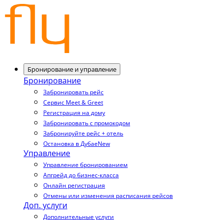
Бронирование и управление
Бронирование
Забронировать рейс
Сервис Meet & Greet
Регистрация на дому
Забронировать с промокодом
Забронируйте рейс + отель
Остановка в Дубае
New
Управление
Управление бронированием
Апгрейд до бизнес-класса
Онлайн регистрация
Отмены или изменения расписания рейсов
Доп. услуги
Дополнительные услуги