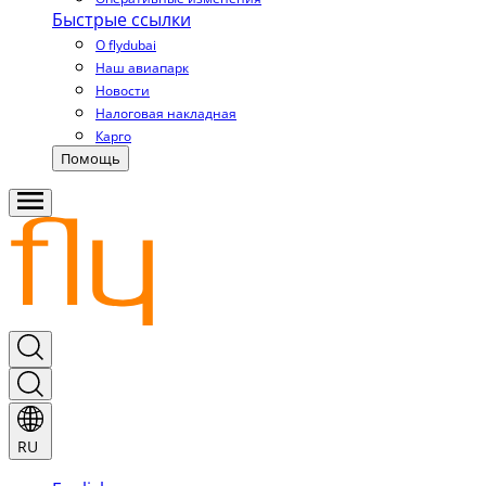
Быстрые ссылки
О flydubai
Наш авиапарк
Новости
Налоговая накладная
Карго
Помощь
RU