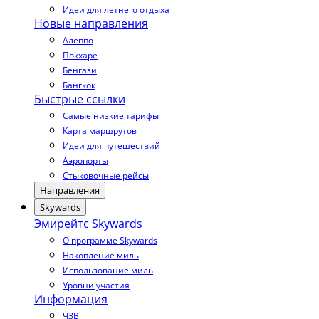
Идеи для летнего отдыха
Новые направления
Алеппо
Покхаре
Бенгази
Бангкок
Быстрые ссылки
Самые низкие тарифы
Карта маршрутов
Идеи для путешествий
Аэропорты
Стыковочные рейсы
Направления
Skywards
Эмирейтс Skywards
О программе Skywards
Накопление миль
Использование миль
Уровни участия
Информация
ЧЗВ