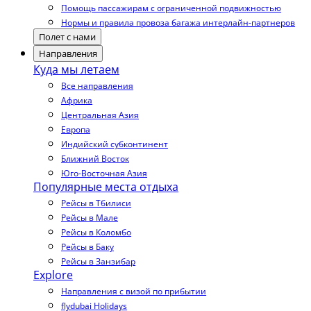
Помощь пассажирам с ограниченной подвижностью
Нормы и правила провоза багажа интерлайн-партнеров
Полет с нами
Направления
Куда мы летаем
Все направления
Африка
Центральная Азия
Европа
Индийский субконтинент
Ближний Восток
Юго-Восточная Азия
Популярные места отдыха
Рейсы в Тбилиси
Рейсы в Мале
Рейсы в Коломбо
Рейсы в Баку
Рейсы в Занзибар
Explore
Направления с визой по прибытии
flydubai Holidays