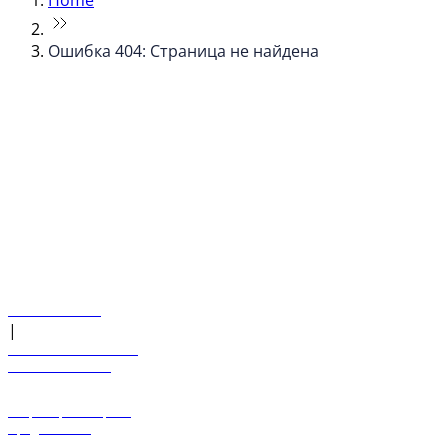
Home
Ошибка 404: Страница не найдена
© flydubai 2026. Все права защищены.
Наша политика
|
Условия и положения
+971 600 54 44 45
Забронировать рейс
Предложения
Направления