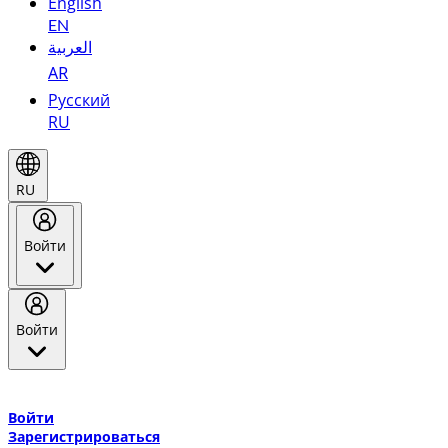
English
EN
العربية
AR
Русский
RU
RU
Войти
Войти
Добро пожаловать в Эмирейтс Skywards, программу лояльнос
авиакомпании Эмирейтс и теперь flydubai.
Войти
Зарегистрироваться