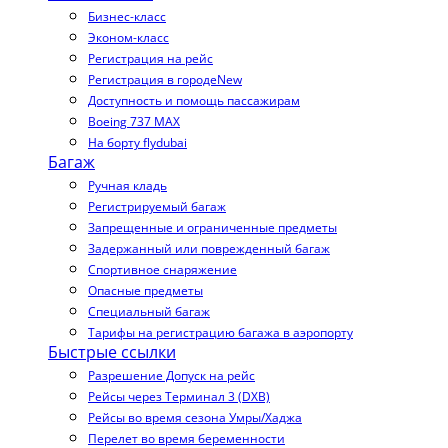
Бизнес-класс
Эконом-класс
Регистрация на рейс
Регистрация в городе
New
Доступность и помощь пассажирам
Boeing 737 MAX
На борту flydubai
Багаж
Ручная кладь
Регистрируемый багаж
Запрещенные и ограниченные предметы
Задержанный или поврежденный багаж
Спортивное снаряжение
Опасные предметы
Специальный багаж
Тарифы на регистрацию багажа в аэропорту
Быстрые ссылки
Разрешение Допуск на рейс
Рейсы через Терминал 3 (DXB)
Рейсы во время сезона Умры/Хаджа
Перелет во время беременности